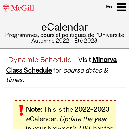
McGill
En
University
eCalendar
i
Programmes, cours et politiques de l'Université
Automne 2022 – Été 2023
Main
Visit
Minerva
navigation
Class Schedule
for
course dates &
times.
Note:
This is the
2022–2023
e
Calendar.
Update the year
in your browser's
URL
bar for