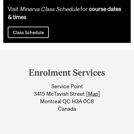
Visit
Minerva Class Schedule
for
course dates
& times
Class Schedule
Department
and
Enrolment Services
University
Service Point
Information
3415 McTavish Street [
Map
]
Montreal QC H3A 0C8
Canada