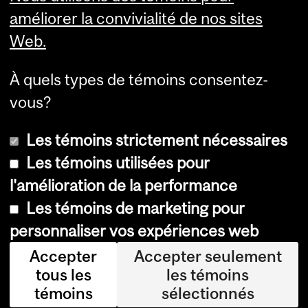
Services aux étudiants
améliorer la convivialité de nos sites
Web.
À quels types de témoins consentez-
vous?
Les témoins strictement nécessaires
Les témoins utilisées pour
l'amélioration de la performance
© Université McGill, 2026
Les témoins de marketing pour
Accessibilité
personnaliser vos expériences web
Avis sur les témoins
Accepter
Accepter seulement
tous les
les témoins
Paramètres des témoins
témoins
sélectionnés
Se connecter