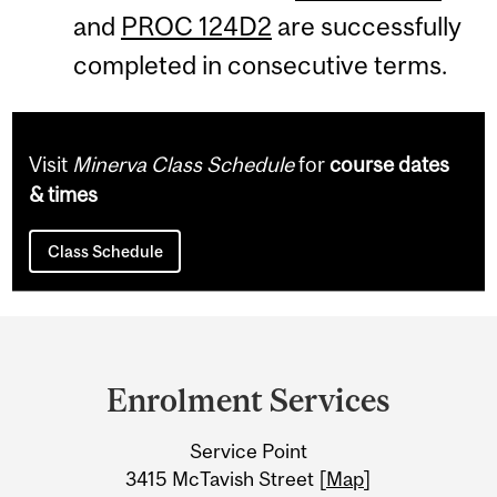
and
PROC 124D2
are successfully
completed in consecutive terms.
Visit
Minerva Class Schedule
for
course dates
& times
Class Schedule
Department
and
Enrolment Services
University
Service Point
Information
3415 McTavish Street [
Map
]