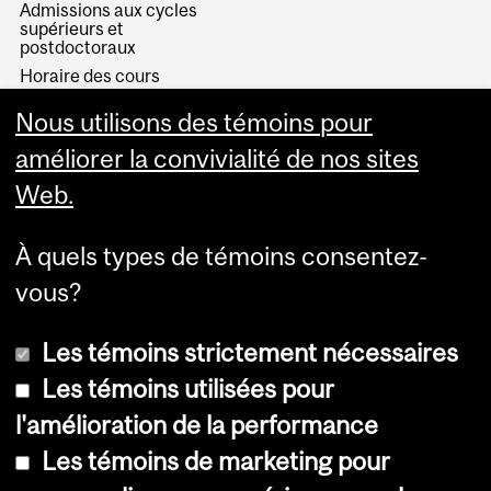
Admissions aux cycles
supérieurs et
postdoctoraux
Horaire des cours
Visual Schedule Builder
Nous utilisons des témoins pour
Services aux étudiants
améliorer la convivialité de nos sites
Web.
À quels types de témoins consentez-
vous?
Les témoins strictement nécessaires
Les témoins utilisées pour
l'amélioration de la performance
© Université McGill, 2026
Les témoins de marketing pour
Accessibilité