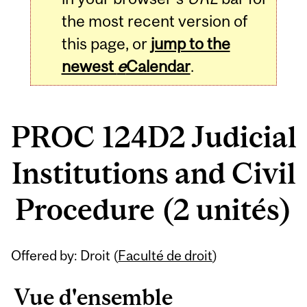
the most recent version of
this page, or
jump to the
newest
e
Calendar
.
PROC 124D2 Judicial
Institutions and Civil
Procedure (2 unités)
Related
Offered by: Droit (
Faculté de droit
)
Content
Vue d'ensemble