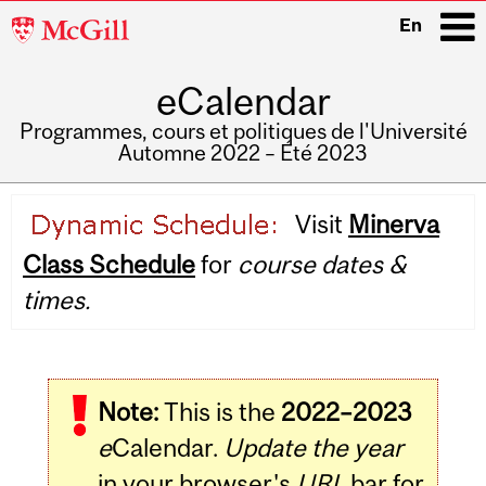
McGill
En
University
eCalendar
i
Programmes, cours et politiques de l'Université
Automne 2022 – Été 2023
Main
Visit
Minerva
navigation
Class Schedule
for
course dates &
times.
Note:
This is the
2022–2023
e
Calendar.
Update the year
in your browser's
URL
bar for