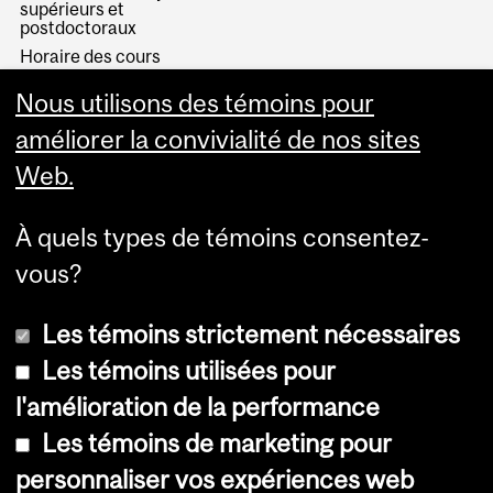
supérieurs et
postdoctoraux
Horaire des cours
Visual Schedule Builder
Nous utilisons des témoins pour
Services aux étudiants
améliorer la convivialité de nos sites
Web.
À quels types de témoins consentez-
vous?
Les témoins strictement nécessaires
Les témoins utilisées pour
l'amélioration de la performance
© Université McGill, 2026
Les témoins de marketing pour
Accessibilité
personnaliser vos expériences web