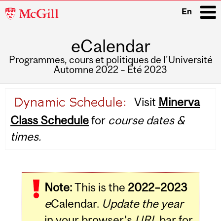
McGill
En
University
eCalendar
i
Programmes, cours et politiques de l'Université
Automne 2022 – Été 2023
Main
Visit
Minerva
navigation
Class Schedule
for
course dates &
times.
Note:
This is the
2022–2023
e
Calendar.
Update the year
in your browser's
URL
bar for