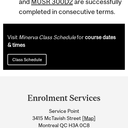
and
MUSR 300D2
are successfully
completed in consecutive terms.
Visit
Minerva Class Schedule
for
course dates
& times
Class Schedule
Department
and
Enrolment Services
University
Service Point
Information
3415 McTavish Street [
Map
]
Montreal QC H3A 0C8