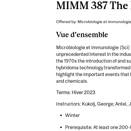
MIMM 387 The B
Offered by: Microbiologie et immunologie
Vue d'ensemble
Microbiologie et immunologie (Sci) :
unprecedented interest in the indust
the 1970s the introduction of and
hybridoma technology transformed t
highlight the important events that
and chemicals.
Terms: Hiver 2023
Instructors: Kukolj, George; Antel,
Winter
Prerequisite: At least one 200-l