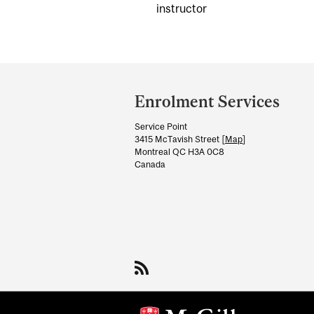
instructor
Department
and
Enrolment Services
University
Service Point
Information
3415 McTavish Street [
Map
]
Montreal QC H3A 0C8
Canada