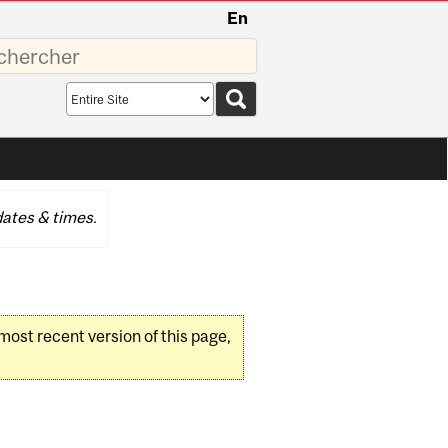
En
sez
Search
scope
ates & times.
 most recent version of this page,