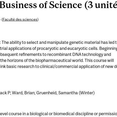
usiness of Science (3 unité
 (
Faculté des sciences
)
 The ability to select and manipulate genetic material has led 
rial applications of procaryotic and eucaryotic cells. Beginning
 subsequent refinements to recombinant DNA technology and
he horizons of the biopharmaceutical world. This course will
 link basic research to clinical/commercial application of new 
 Jack P; Ward, Brian; Gruenheid, Samantha (Winter)
evel course in a biological or biomedical discipline or permissio