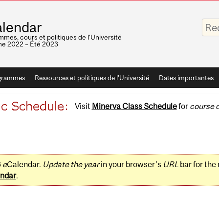
Saisis
lendar
vos
mots-
mes, cours et politiques de l'Université
clés
e 2022 – Été 2023
grammes
Ressources et politiques de l'Université
Dates importantes
Visit
Minerva Class Schedule
for
course d
3
e
Calendar.
Update the year
in your browser's
URL
bar for the
ndar
.