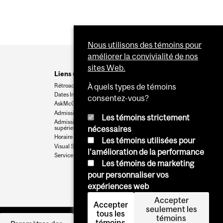
Nous utilisons des témoins pour
améliorer la convivialité de nos
sites Web.
Liens utiles
Rétroaction
À quels types de témoins
Dates Importantes
consentez-vous?
AskMcGill
Admission au premier cycle
Les témoins strictement
Admissions aux cycles
supérieurs et postdoctoraux
nécessaires
Horaire des cours
Les témoins utilisées pour
Visual Schedule Builder
l'amélioration de la performance
Services aux étudiants
Les témoins de marketing
pour personnaliser vos
expériences web
Accepter
Accepter
seulement les
tous les
témoins
témoins
Se