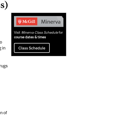
s)
Related
Content
Visit
Minerva Class Schedule
for
course dates & times
to
 in
Class Schedule
drugs
n of