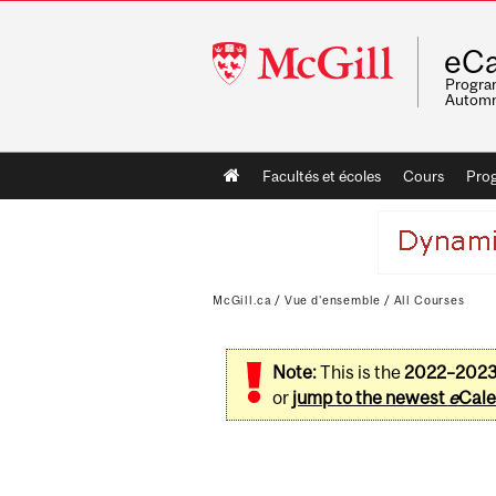
McGill
eCa
University
Program
Automn
Main
Facultés et écoles
Cours
Pro
navigation
McGill.ca
/
Vue d'ensemble
/
All Courses
Note:
This is the
2022–202
or
jump to the newest
e
Cale