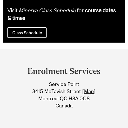
Visit
Minerva Class Schedule
for
course dates
& times
Class Schedule
Department
and
Enrolment Services
University
Service Point
Information
3415 McTavish Street [
Map
]
Montreal QC H3A 0C8
Canada