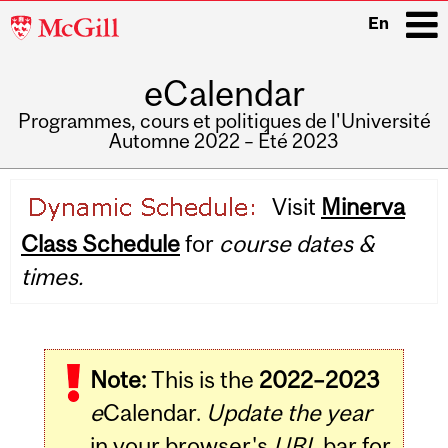
McGill
En
University
eCalendar
i
Programmes, cours et politiques de l'Université
Automne 2022 – Été 2023
Main
Visit
Minerva
navigation
Class Schedule
for
course dates &
times.
Note:
This is the
2022–2023
e
Calendar.
Update the year
in your browser's
URL
bar for