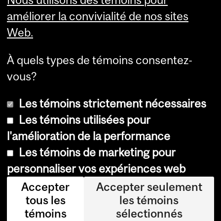
Services aux étudiants
améliorer la convivialité de nos sites
Web.
À quels types de témoins consentez-
vous?
Les témoins strictement nécessaires
Les témoins utilisées pour
l'amélioration de la performance
© Université McGill, 2026
Les témoins de marketing pour
Accessibilité
personnaliser vos expériences web
Avis sur les témoins
Accepter
Accepter seulement
tous les
les témoins
Paramètres des témoins
témoins
sélectionnés
Se connecter