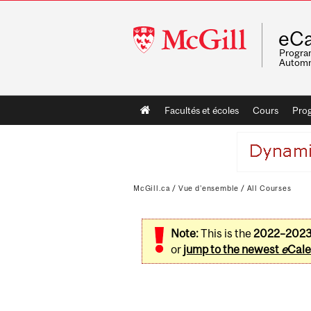
McGill
eCa
University
Program
Automn
Main
Facultés et écoles
Cours
Pro
navigation
McGill.ca
/
Vue d'ensemble
/
All Courses
Note:
This is the
2022–202
or
jump to the newest
e
Cale