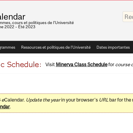
Saisis
lendar
vos
mots-
mes, cours et politiques de l'Université
clés
e 2022 – Été 2023
grammes
Ressources et politiques de l'Université
Dates importantes
Visit
Minerva Class Schedule
for
course d
3
e
Calendar.
Update the year
in your browser's
URL
bar for the
ndar
.