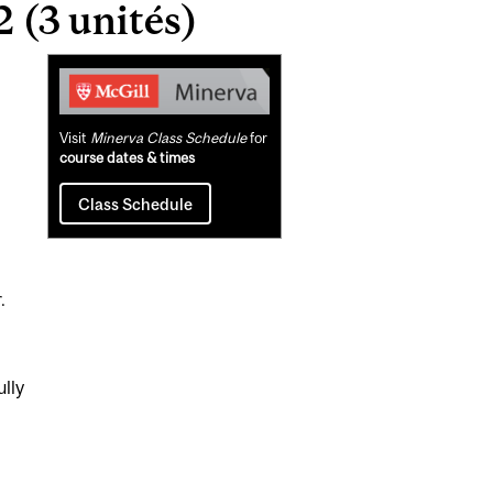
 (3 unités)
Related
Content
Visit
Minerva Class Schedule
for
course dates & times
Class Schedule
.
lly