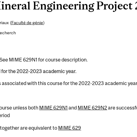
eral Engineering Project 2
iaux (
Faculté de génie
)
recherch
 See MIME 629N1 for course description.
d for the 2022-2023 academic year.
s associated with this course for the 2022-2023 academic year
 course unless both
MIME 629N1
and
MIME 629N2
are successfu
eriod
together are equivalent to
MIME 629