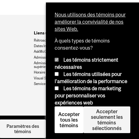
Nous utilisons des témoins pour
améliorer la convivialité de nos
sites Web.
Liens utiles
À quels types de témoins
Rétroaction
Dates Importantes
consentez-vous?
AskMcGill
Admission au premier cycle
Les témoins strictement
Admissions aux cycles
nécessaires
supérieurs et postdoctoraux
Horaire des cours
Les témoins utilisées pour
Visual Schedule Builder
l'amélioration de la performance
Services aux étudiants
Les témoins de marketing
pour personnaliser vos
expériences web
Accepter
Accepter
seulement les
tous les
témoins
témoins
Se
Paramètres des
sélectionnés
témoins
connecter