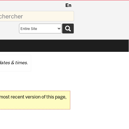
En
sez
Search
scope
ates & times.
 most recent version of this page,