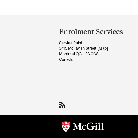
Department
and
Enrolment Services
University
Service Point
Information
3415 McTavish Street [
Map
]
Montreal QC H3A 0C8
Canada