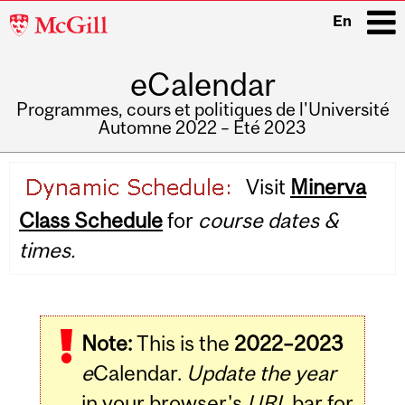
McGill
En
University
eCalendar
i
Programmes, cours et politiques de l'Université
Automne 2022 – Été 2023
Main
Visit
Minerva
navigation
Class Schedule
for
course dates &
times.
Note:
This is the
2022–2023
e
Calendar.
Update the year
in your browser's
URL
bar for