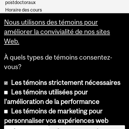
postdoctoraux
Horaire des cours
Visual Schedule Builder
Nous utilisons des témoins pour
Services aux étudiants
améliorer la convivialité de nos sites
Web.
À quels types de témoins consentez-
vous?
Les témoins strictement nécessaires
Les témoins utilisées pour
l'amélioration de la performance
© Université McGill, 2026
Les témoins de marketing pour
Accessibilité
personnaliser vos expériences web
Avis sur les témoins