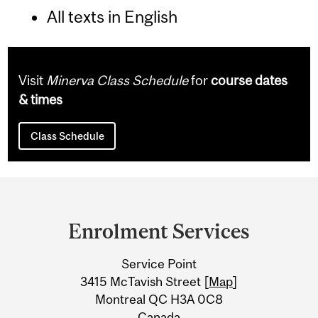
All texts in English
Visit
Minerva Class Schedule
for
course dates
& times
Class Schedule
Department
and
Enrolment Services
University
Service Point
Information
3415 McTavish Street [
Map
]
Montreal QC H3A 0C8
Canada