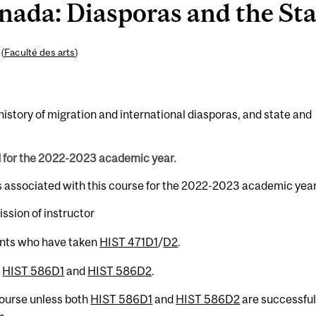
da: Diasporas and the Stat
(
Faculté des arts
)
history of migration and international diasporas, and state and
d for the 2022-2023 academic year.
s associated with this course for the 2022-2023 academic year
ssion of instructor
ents who have taken
HIST 471D1
/
D2
.
h
HIST 586D1
and
HIST 586D2
.
 course unless both
HIST 586D1
and
HIST 586D2
are successful