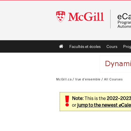
McGill
eCa
University
Program
Automn
Main
Facultés et écoles
Cours
Pro
navigation
McGill.ca
/
Vue d'ensemble
/
All Courses
Note:
This is the
2022–202
or
jump to the newest
e
Cale