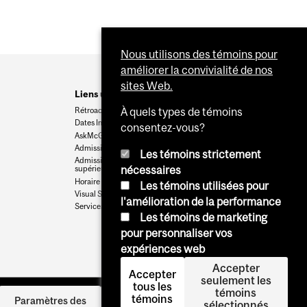
Nous utilisons des témoins pour
améliorer la convivialité de nos
sites Web.
Liens utiles
Rétroaction
À quels types de témoins
Dates Importantes
consentez-vous?
AskMcGill
Admission au premier cycle
Les témoins strictement
Admissions aux cycles
nécessaires
supérieurs et postdoctoraux
Horaire des cours
Les témoins utilisées pour
Visual Schedule Builder
l'amélioration de la performance
Services aux étudiants
Les témoins de marketing
pour personnaliser vos
expériences web
Accepter
Accepter
seulement les
tous les
témoins
témoins
Se
Paramètres des
sélectionnés