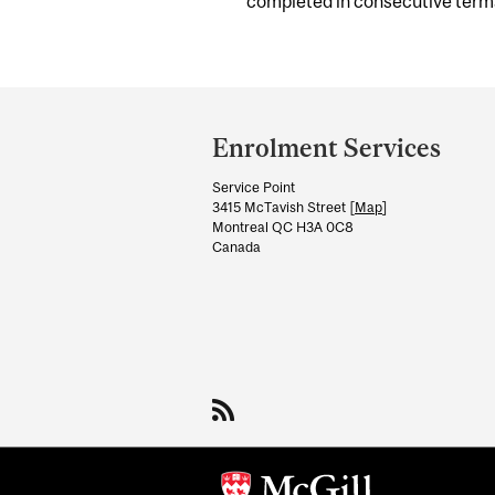
completed in consecutive term
Department
and
Enrolment Services
University
Service Point
Information
3415 McTavish Street [
Map
]
Montreal QC H3A 0C8
Canada