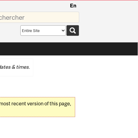
En
sez
Search
scope
ates & times.
 most recent version of this page,