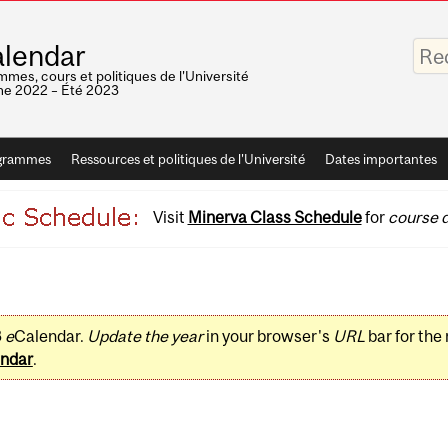
Saisis
lendar
vos
mots-
mes, cours et politiques de l'Université
clés
e 2022 – Été 2023
grammes
Ressources et politiques de l'Université
Dates importantes
Visit
Minerva Class Schedule
for
course d
3
e
Calendar.
Update the year
in your browser's
URL
bar for the
ndar
.