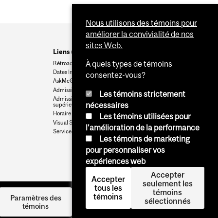
Nous utilisons des témoins pour
améliorer la convivialité de nos
sites Web.
Liens utiles
À quels types de témoins
Rétroaction
Dates Importantes
consentez-vous?
AskMcGill
Admission au premier cycle
Les témoins strictement
Admissions aux cycles
nécessaires
supérieurs et postdoctoraux
Horaire des cours
Les témoins utilisées pour
Visual Schedule Builder
l'amélioration de la performance
Services aux étudiants
Les témoins de marketing
pour personnaliser vos
expériences web
Accepter
Accepter
seulement les
tous les
témoins
témoins
Se
Paramètres des
sélectionnés
témoins
connecter