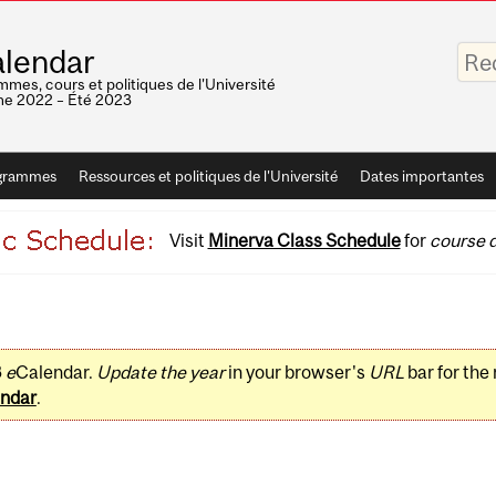
Saisis
lendar
vos
mots-
mes, cours et politiques de l'Université
clés
e 2022 – Été 2023
grammes
Ressources et politiques de l'Université
Dates importantes
Visit
Minerva Class Schedule
for
course d
3
e
Calendar.
Update the year
in your browser's
URL
bar for the
ndar
.