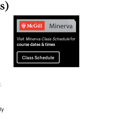
s)
Related
Content
Visit
Minerva Class Schedule
for
course dates & times
Class Schedule
.
ly