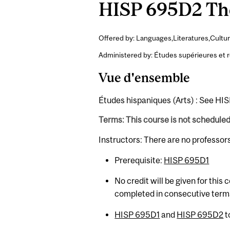
HISP 695D2 Thes
Offered by: Languages,Literatures,Cultur
Administered by: Études supérieures et 
Vue d'ensemble
Études hispaniques (Arts) : See HIS
Terms: This course is not schedule
Instructors: There are no professor
Prerequisite:
HISP 695D1
No credit will be given for this
completed in consecutive term
HISP 695D1
and
HISP 695D2
t