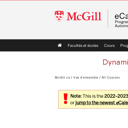
McGill
eCa
University
Program
Automn
Main
Facultés et écoles
Cours
Pro
navigation
McGill.ca
/
Vue d'ensemble
/
All Courses
Note:
This is the
2022–202
or
jump to the newest
e
Cale