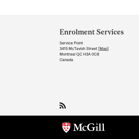
Department
and
Enrolment Services
University
Service Point
Information
3415 McTavish Street [
Map
]
Montreal QC H3A 0C8
Canada