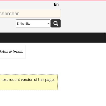
En
sez
Search
scope
ates & times.
 most recent version of this page,