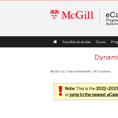
McGill
eCa
University
Program
Automn
Main
Facultés et écoles
Cours
Pro
navigation
McGill.ca
/
Vue d'ensemble
/
All Courses
Note:
This is the
2022–202
or
jump to the newest
e
Cale