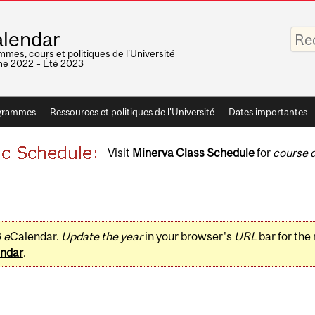
Saisis
lendar
vos
mots-
mes, cours et politiques de l'Université
clés
e 2022 – Été 2023
grammes
Ressources et politiques de l'Université
Dates importantes
Visit
Minerva Class Schedule
for
course d
3
e
Calendar.
Update the year
in your browser's
URL
bar for the
ndar
.