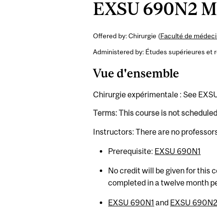
EXSU 690N2 M.S
Offered by: Chirurgie (
Faculté de médecin
Administered by: Études supérieures et 
Vue d'ensemble
Chirurgie expérimentale : See EXSU
Terms: This course is not schedule
Instructors: There are no professor
Prerequisite:
EXSU 690N1
No credit will be given for this
completed in a twelve month p
EXSU 690N1
and
EXSU 690N