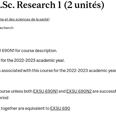
c. Research 1 (2 unités)
e et des sciences de la santé
)
recherch
 690N1 for course description.
d for the 2022-2023 academic year.
s associated with this course for the 2022-2023 academic year
 course unless both
EXSU 690N1
and
EXSU 690N2
are successf
eriod
2
together are equivalent to
EXSU 690