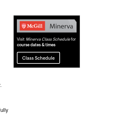
Related
Content
Visit
Minerva Class Schedule
for
course dates & times
Class Schedule
.
ully