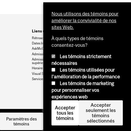
Nous utilisons des témoins pour
améliorer la convivialité de nos
sites Web.
Liens utiles
À quels types de témoins
Rétroaction
Dates Importantes
consentez-vous?
AskMcGill
Admission au premier cycle
Les témoins strictement
Admissions aux cycles
nécessaires
supérieurs et postdoctoraux
Horaire des cours
Les témoins utilisées pour
Visual Schedule Builder
l'amélioration de la performance
Services aux étudiants
Les témoins de marketing
pour personnaliser vos
expériences web
Accepter
Accepter
seulement les
tous les
témoins
témoins
Se
Paramètres des
sélectionnés
témoins
connecter