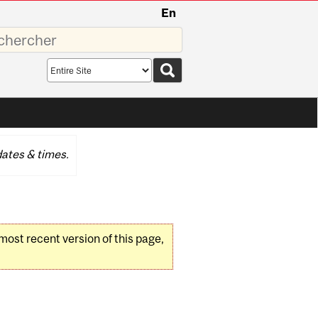
En
sez
Search
scope
ates & times.
 most recent version of this page,