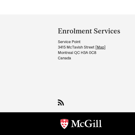
Department
and
Enrolment Services
University
Service Point
Information
3415 McTavish Street [
Map
]
Montreal QC H3A 0C8
Canada