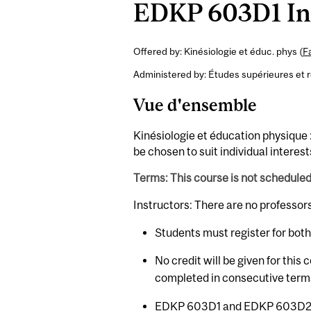
EDKP 603D1 Ind
Offered by: Kinésiologie et éduc. phys (
F
Administered by: Études supérieures et 
Vue d'ensemble
Kinésiologie et éducation physique 
be chosen to suit individual interest
Terms: This course is not schedule
Instructors: There are no professor
Students must register for bot
No credit will be given for this
completed in consecutive term
EDKP 603D1
and
EDKP 603D