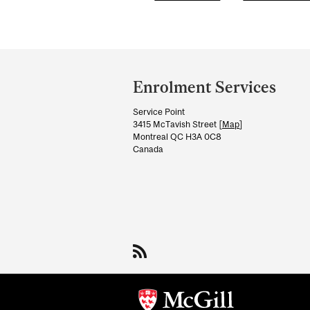
Department
and
Enrolment Services
University
Service Point
Information
3415 McTavish Street [
Map
]
Montreal QC H3A 0C8
Canada