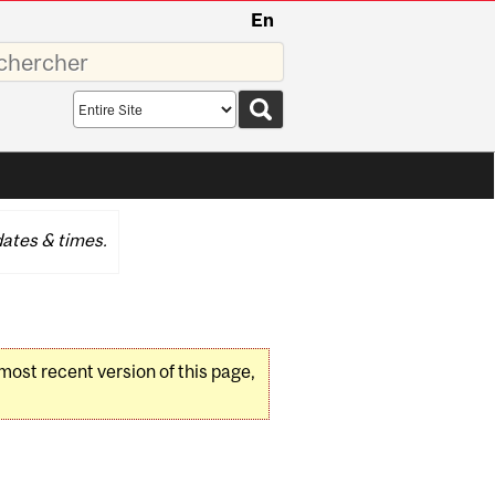
En
sez
Search
scope
ates & times.
 most recent version of this page,