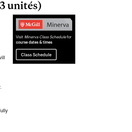
3 unités)
Related
Content
Visit
Minerva Class Schedule
for
course dates & times
Class Schedule
ill
.
ully