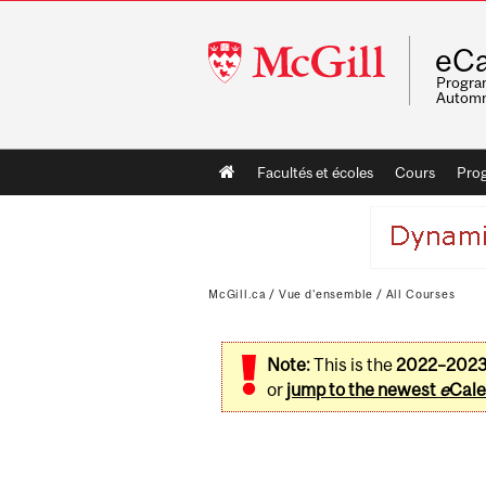
McGill
eCa
University
Program
Automn
Main
Facultés et écoles
Cours
Pro
navigation
McGill.ca
/
Vue d'ensemble
/
All Courses
Note:
This is the
2022–202
or
jump to the newest
e
Cale