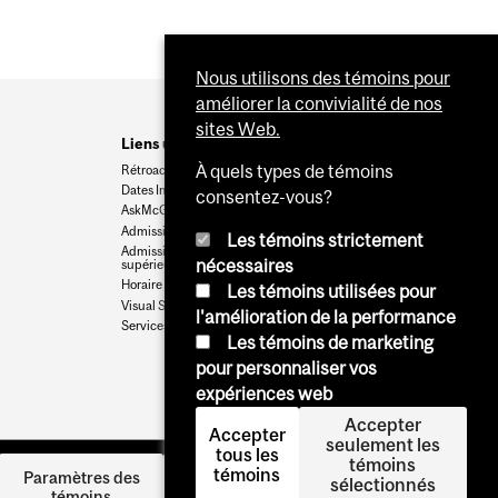
Nous utilisons des témoins pour
améliorer la convivialité de nos
sites Web.
Liens utiles
À quels types de témoins
Rétroaction
Dates Importantes
consentez-vous?
AskMcGill
Admission au premier cycle
Les témoins strictement
Admissions aux cycles
nécessaires
supérieurs et postdoctoraux
Horaire des cours
Les témoins utilisées pour
Visual Schedule Builder
l'amélioration de la performance
Services aux étudiants
Les témoins de marketing
pour personnaliser vos
expériences web
Accepter
Accepter
seulement les
tous les
témoins
témoins
Se
Paramètres des
sélectionnés
témoins