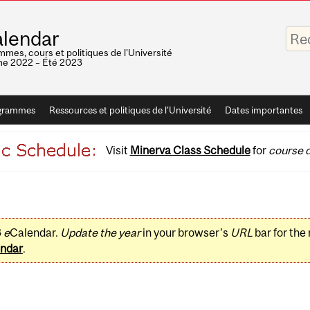
Saisis
lendar
vos
mots-
mes, cours et politiques de l'Université
clés
e 2022 – Été 2023
grammes
Ressources et politiques de l'Université
Dates importantes
Visit
Minerva Class Schedule
for
course d
3
e
Calendar.
Update the year
in your browser's
URL
bar for the
ndar
.