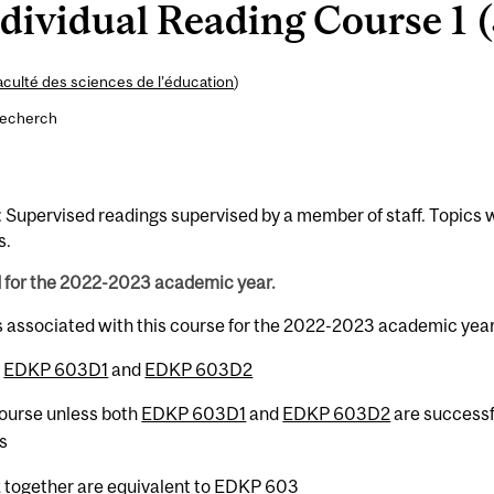
ividual Reading Course 1 (
aculté des sciences de l’éducation
)
recherch
: Supervised readings supervised by a member of staff. Topics w
s.
d for the 2022-2023 academic year.
s associated with this course for the 2022-2023 academic year
h
EDKP 603D1
and
EDKP 603D2
 course unless both
EDKP 603D1
and
EDKP 603D2
are successf
s
2
together are equivalent to
EDKP 603