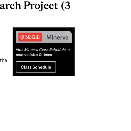
rch Project (3
Related
Content
Visit
Minerva Class Schedule
for
course dates & times
 the
Class Schedule