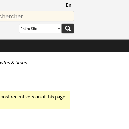
En
sez
Search
scope
ates & times.
 most recent version of this page,