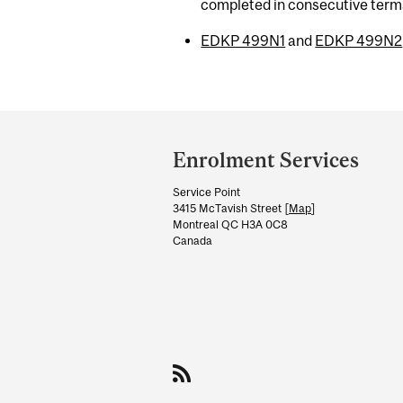
completed in consecutive term
EDKP 499N1
and
EDKP 499N2
Department
and
Enrolment Services
University
Service Point
Information
3415 McTavish Street [
Map
]
Montreal QC H3A 0C8
Canada