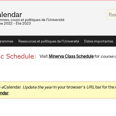
Saisis
lendar
vos
mots-
mes, cours et politiques de l'Université
clés
e 2022 – Été 2023
grammes
Ressources et politiques de l'Université
Dates importantes
Visit
Minerva Class Schedule
for
course d
3
e
Calendar.
Update the year
in your browser's
URL
bar for the
ndar
.