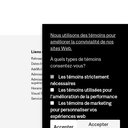
Nous utilisons des témoins pour
améliorer la convivialité de nos
sites Web.
Liens utiles
Rétroaction
À quels types de témoins
Dates Importantes
consentez-vous?
AskMcGill
Admission au premier cycle
Les témoins strictement
Admissions aux cycles
nécessaires
supérieurs et postdoctoraux
Horaire des cours
Les témoins utilisées pour
Visual Schedule Builder
l'amélioration de la performance
Services aux étudiants
Les témoins de marketing
pour personnaliser vos
expériences web
Accepter
Accepter