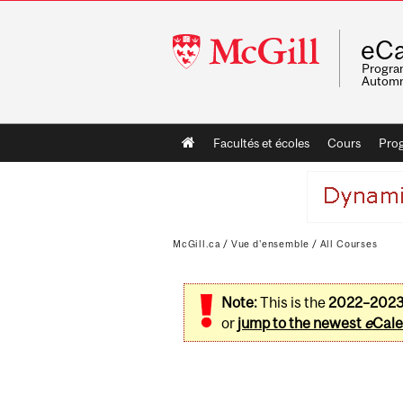
McGill
eCa
University
Program
Automn
Main
Facultés et écoles
Cours
Pro
navigation
McGill.ca
/
Vue d'ensemble
/
All Courses
Note:
This is the
2022–202
or
jump to the newest
e
Cale