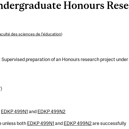
ergraduate Honours Resea
aculté des sciences de l’éducation
)
: Supervised preparation of an Honours research project under
r)
h
EDKP 499N1
and
EDKP 499N2
se unless both
EDKP 499N1
and
EDKP 499N2
are successfully