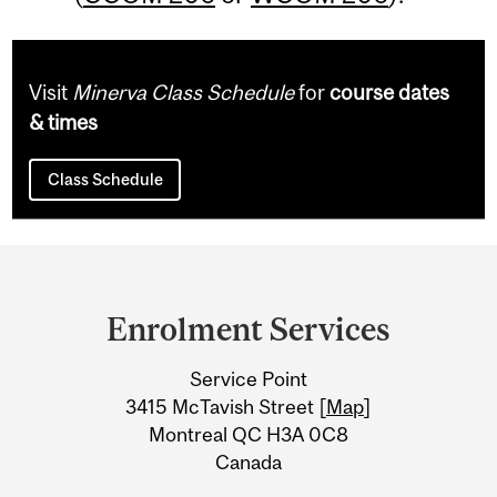
Visit
Minerva Class Schedule
for
course dates
& times
Class Schedule
Department
and
Enrolment Services
University
Service Point
Information
3415 McTavish Street [
Map
]
Montreal QC H3A 0C8
Canada