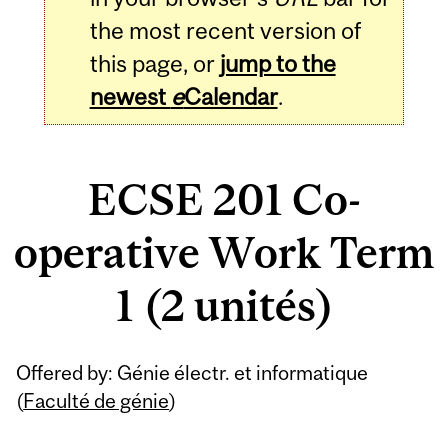
the most recent version of
this page, or
jump to the
newest
e
Calendar
.
ECSE 201 Co-
operative Work Term
1 (2 unités)
Related
Offered by: Génie électr. et informatique
Content
(
Faculté de génie
)