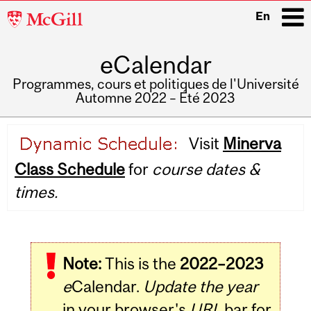
McGill
En
University
eCalendar
i
Programmes, cours et politiques de l'Université
Automne 2022 – Été 2023
Main
Visit
Minerva
navigation
Class Schedule
for
course dates &
times.
Note:
This is the
2022–2023
e
Calendar.
Update the year
in your browser's
URL
bar for