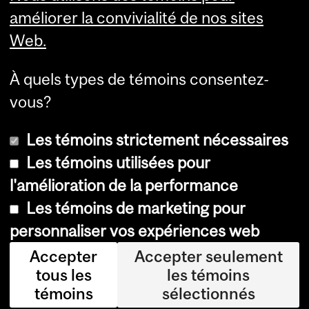
Services aux étudiants
améliorer la convivialité de nos sites
Web.
À quels types de témoins consentez-
vous?
Les témoins strictement nécessaires
Les témoins utilisées pour
l'amélioration de la performance
© Université McGill, 2026
Les témoins de marketing pour
Accessibilité
personnaliser vos expériences web
Avis sur les témoins
Accepter
Accepter seulement
tous les
les témoins
Paramètres des témoins
témoins
sélectionnés
Se connecter