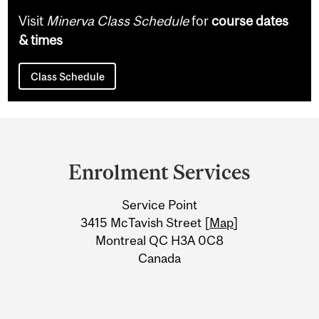
Visit
Minerva Class Schedule
for
course dates
& times
Class Schedule
Department
and
Enrolment Services
University
Service Point
Information
3415 McTavish Street [
Map
]
Montreal QC H3A 0C8
Canada