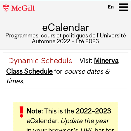
McGill
En
University
eCalendar
i
Programmes, cours et politiques de l'Université
Automne 2022 – Été 2023
Main
Visit
Minerva
navigation
Class Schedule
for
course dates &
times.
Note:
This is the
2022–2023
e
Calendar.
Update the year
in your browser's
URL
bar for