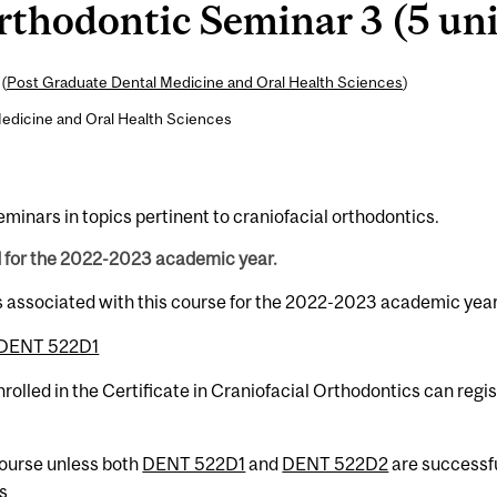
hodontic Seminar 3 (5 uni
(
Post Graduate Dental Medicine and Oral Health Sciences
)
edicine and Oral Health Sciences
minars in topics pertinent to craniofacial orthodontics.
d for the 2022-2023 academic year.
s associated with this course for the 2022-2023 academic year
DENT 522D1
rolled in the Certificate in Craniofacial Orthodontics can regi
 course unless both
DENT 522D1
and
DENT 522D2
are successfu
s