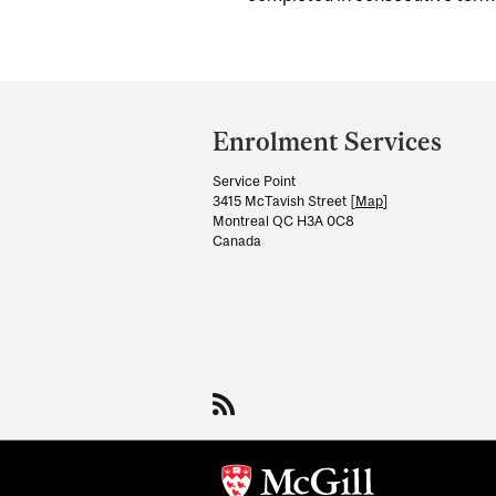
Department
and
Enrolment Services
University
Service Point
Information
3415 McTavish Street [
Map
]
Montreal QC H3A 0C8
Canada