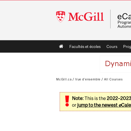
McGill
eCa
University
Program
Automn
Main
Facultés et écoles
Cours
Pro
navigation
McGill.ca
/
Vue d'ensemble
/
All Courses
Note:
This is the
2022–202
or
jump to the newest
e
Cale