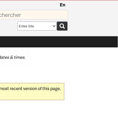
En
sez
Search
scope
ates & times.
 most recent version of this page,