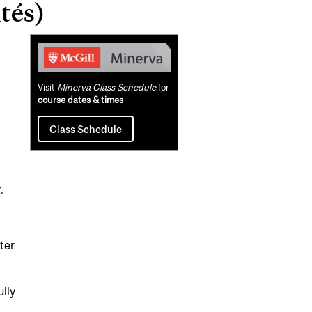
tés)
Related
Content
Visit
Minerva Class Schedule
for
course dates & times
Class Schedule
.
ster
lly