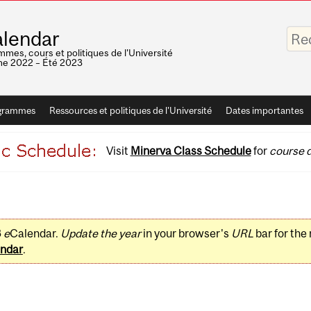
Saisis
lendar
vos
mots-
mes, cours et politiques de l'Université
clés
e 2022 – Été 2023
grammes
Ressources et politiques de l'Université
Dates importantes
Visit
Minerva Class Schedule
for
course d
3
e
Calendar.
Update the year
in your browser's
URL
bar for the
ndar
.