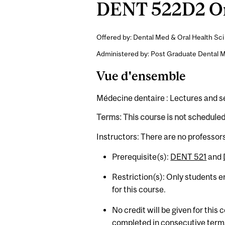
DENT 522D2 Ort
Offered by: Dental Med & Oral Health Sci 
Administered by: Post Graduate Dental M
Vue d'ensemble
Médecine dentaire : Lectures and se
Terms: This course is not schedule
Instructors: There are no professor
Prerequisite(s):
DENT 521
and
Restriction(s): Only students en
for this course.
No credit will be given for this
completed in consecutive term