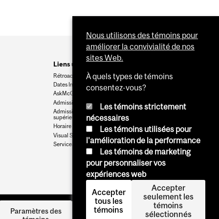
Nous utilisons des témoins pour
améliorer la convivialité de nos
sites Web.
Liens utiles
À quels types de témoins
Rétroaction
Dates Importantes
consentez-vous?
AskMcGill
Admission au premier cycle
Les témoins strictement
Admissions aux cycles
nécessaires
supérieurs et postdoctoraux
Horaire des cours
Les témoins utilisées pour
Visual Schedule Builder
l'amélioration de la performance
Services aux étudiants
Les témoins de marketing
pour personnaliser vos
expériences web
Accepter
Accepter
seulement les
tous les
témoins
témoins
Se
Paramètres des
sélectionnés