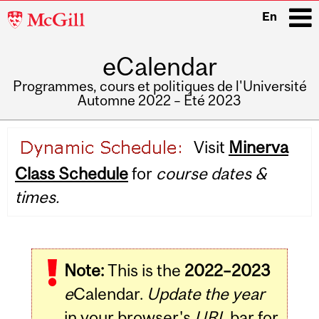
McGill
En
University
eCalendar
i
Programmes, cours et politiques de l'Université
Automne 2022 – Été 2023
Main
Visit
Minerva
navigation
Class Schedule
for
course dates &
times.
Note:
This is the
2022–2023
e
Calendar.
Update the year
in your browser's
URL
bar for