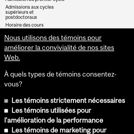
Admissions aux cycles
supérieurs et
postdoctoraux
Horaire des cours
Visual Schedule Builder
Nous utilisons des témoins pour
Services aux étudiants
améliorer la convivialité de nos sites
Web.
À quels types de témoins consentez-
vous?
Les témoins strictement nécessaires
Les témoins utilisées pour
l'amélioration de la performance
© Université McGill, 2026
Les témoins de marketing pour