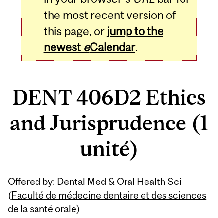
the most recent version of
this page, or
jump to the
newest
e
Calendar
.
DENT 406D2 Ethics
and Jurisprudence (1
unité)
Related
Offered by: Dental Med & Oral Health Sci
Content
(
Faculté de médecine dentaire et des sciences
de la santé orale
)