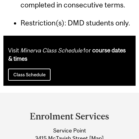
completed in consecutive terms.
Restriction(s): DMD students only.
Visit
Minerva Class Schedule
for
course dates
& times
Class Schedule
Department
and
Enrolment Services
University
Service Point
Information
3415 McTavish Street [
Map
]