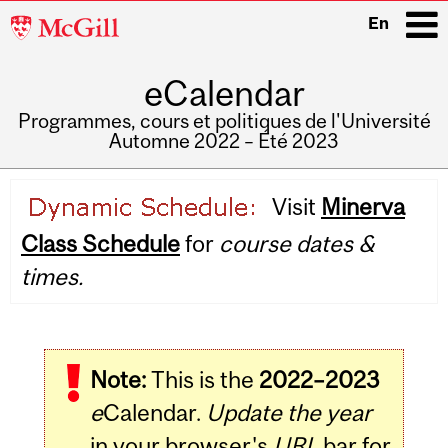
McGill
En
University
eCalendar
i
Programmes, cours et politiques de l'Université
Automne 2022 – Été 2023
Main
Visit
Minerva
navigation
Class Schedule
for
course dates &
times.
Note:
This is the
2022–2023
e
Calendar.
Update the year
in your browser's
URL
bar for