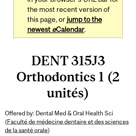
the most recent version of
this page, or
jump to the
newest
e
Calendar
.
DENT 315J3
Orthodontics 1 (2
unités)
Related
Offered by: Dental Med & Oral Health Sci
Content
(
Faculté de médecine dentaire et des sciences
de la santé orale
)