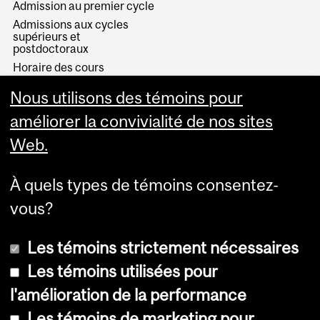
Admission au premier cycle
Admissions aux cycles
supérieurs et
postdoctoraux
Horaire des cours
Visual Schedule Builder
Nous utilisons des témoins pour
Services aux étudiants
améliorer la convivialité de nos sites
Web.
À quels types de témoins consentez-
vous?
Les témoins strictement nécessaires
Les témoins utilisées pour
l'amélioration de la performance
© Université McGill, 2026
Les témoins de marketing pour