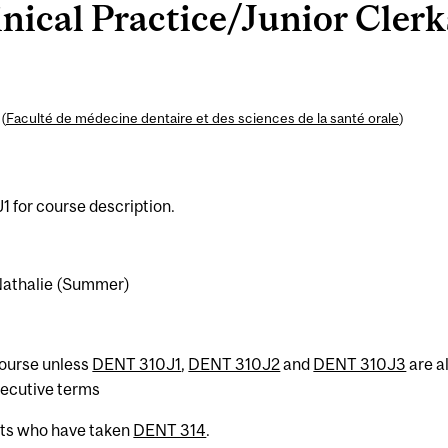
ical Practice/Junior Clerk
(
Faculté de médecine dentaire et des sciences de la santé orale
)
 for course description.
 Nathalie (Summer)
 course unless
DENT 310J1
,
DENT 310J2
and
DENT 310J3
are al
secutive terms
nts who have taken
DENT 314
.