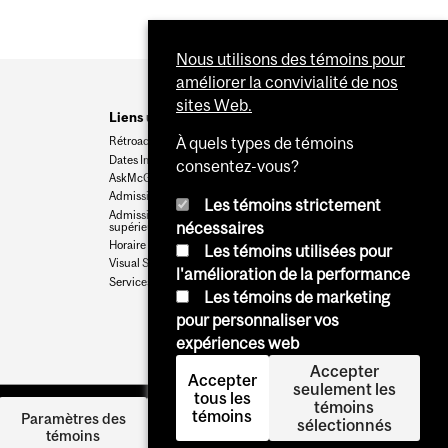
Nous utilisons des témoins pour
améliorer la convivialité de nos
sites Web.
Liens utiles
Rétroaction
À quels types de témoins
Dates Importantes
consentez-vous?
AskMcGill
Admission au premier cycle
Les témoins strictement
Admissions aux cycles
nécessaires
supérieurs et postdoctoraux
Horaire des cours
Les témoins utilisées pour
Visual Schedule Builder
l'amélioration de la performance
Services aux étudiants
Les témoins de marketing
pour personnaliser vos
expériences web
Accepter
Accepter
seulement les
tous les
témoins
témoins
Se
Paramètres des
sélectionnés
témoins
connecter