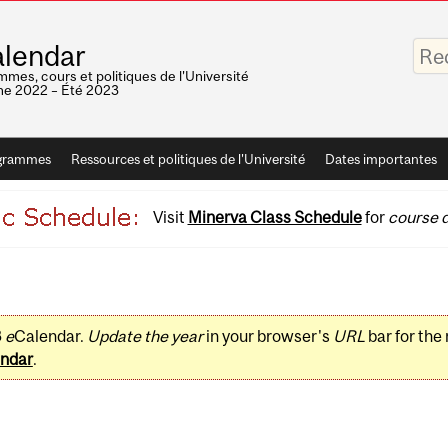
Saisis
lendar
vos
mots-
mes, cours et politiques de l'Université
clés
e 2022 – Été 2023
grammes
Ressources et politiques de l'Université
Dates importantes
Visit
Minerva Class Schedule
for
course d
3
e
Calendar.
Update the year
in your browser's
URL
bar for the
ndar
.