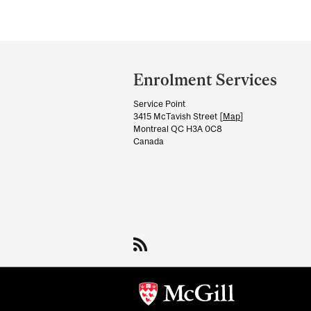
Department
and
Enrolment Services
University
Service Point
Information
3415 McTavish Street [
Map
]
Montreal QC H3A 0C8
Canada