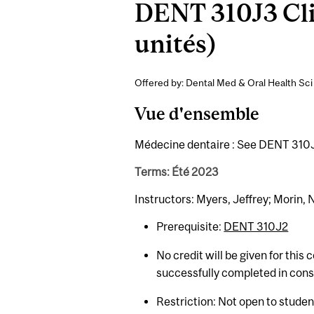
DENT 310J3 Clin
unités)
Offered by: Dental Med & Oral Health Sci 
Vue d'ensemble
Médecine dentaire : See DENT 310J1
Terms: Été 2023
Instructors: Myers, Jeffrey; Morin,
Prerequisite:
DENT 310J2
No credit will be given for this
successfully completed in con
Restriction: Not open to stude