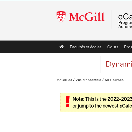
McGill
eCa
University
Program
Automn
Main
Facultés et écoles
Cours
Pro
navigation
McGill.ca
/
Vue d'ensemble
/
All Courses
Note:
This is the
2022–202
or
jump to the newest
e
Cale