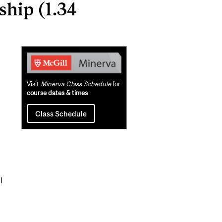
ship (1.34
Related
Content
Visit
Minerva Class Schedule
for
course dates & times
Class Schedule
l