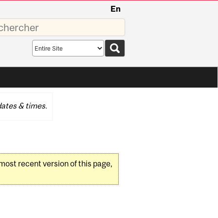
En
sez
Search
scope
ates & times.
 most recent version of this page,