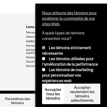
Nous utilisons des témoins pour
améliorer la convivialité de nos
sites Web.
Liens utiles
Rétroaction
À quels types de témoins
Dates Importantes
consentez-vous?
AskMcGill
Admission au premier cycle
Les témoins strictement
Admissions aux cycles
nécessaires
supérieurs et postdoctoraux
Horaire des cours
Les témoins utilisées pour
Visual Schedule Builder
l'amélioration de la performance
Services aux étudiants
Les témoins de marketing
pour personnaliser vos
expériences web
Accepter
Accepter
seulement les
tous les
témoins
témoins
Se
Paramètres des
sélectionnés
témoins
connecter