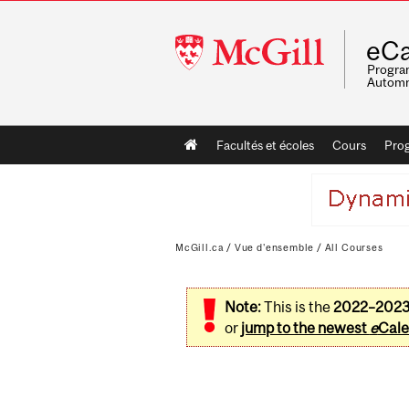
McGill
eCa
University
Program
Automn
Main
Facultés et écoles
Cours
Pro
navigation
McGill.ca
/
Vue d'ensemble
/
All Courses
Note:
This is the
2022–202
or
jump to the newest
e
Cale