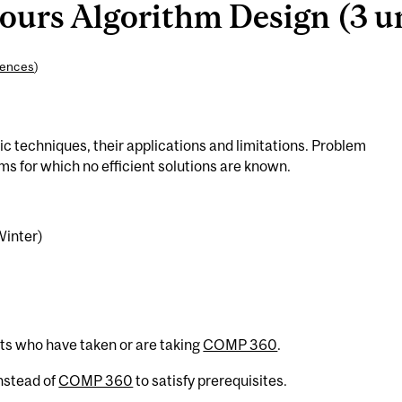
rs Algorithm Design (3 un
iences
)
ic techniques, their applications and limitations. Problem
ms for which no efficient solutions are known.
Winter)
nts who have taken or are taking
COMP 360
.
nstead of
COMP 360
to satisfy prerequisites.