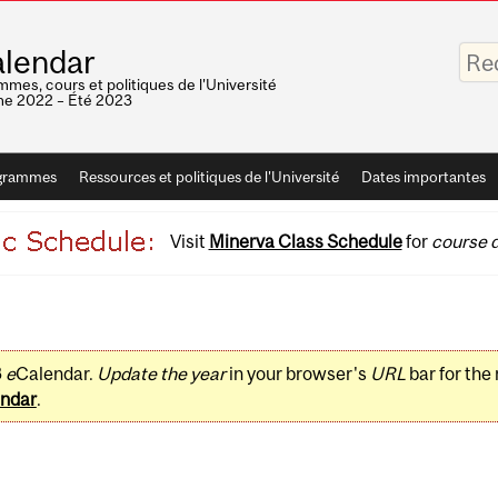
Saisis
lendar
vos
mots-
mes, cours et politiques de l'Université
clés
e 2022 – Été 2023
grammes
Ressources et politiques de l'Université
Dates importantes
Visit
Minerva Class Schedule
for
course d
3
e
Calendar.
Update the year
in your browser's
URL
bar for the
ndar
.