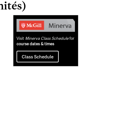
ités)
Related
Content
Visit
Minerva Class Schedule
for
course dates & times
Class Schedule