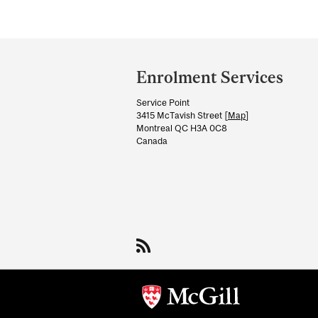
Department
and
Enrolment Services
University
Service Point
Information
3415 McTavish Street [
Map
]
Montreal QC H3A 0C8
Canada