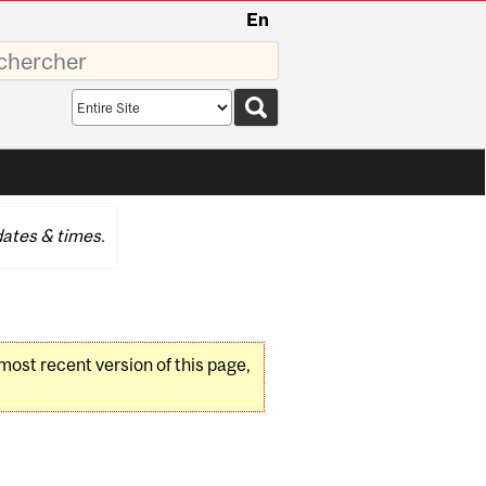
En
sez
Search
scope
ates & times.
 most recent version of this page,