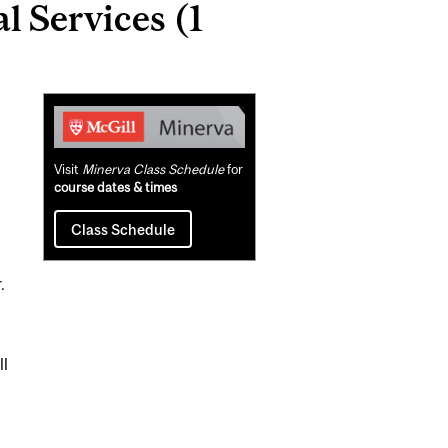
l Services (1
Related
Content
Visit
Minerva Class Schedule
for
course dates & times
Class Schedule
.
ll