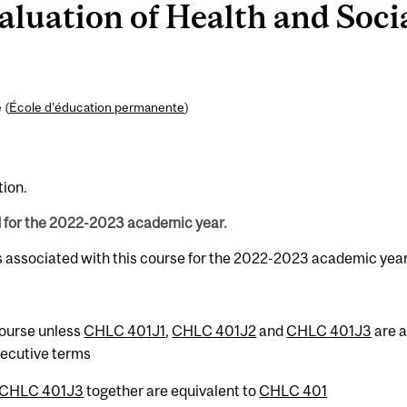
uation of Health and Socia
 (
École d’éducation permanente
)
tion.
d for the 2022-2023 academic year.
s associated with this course for the 2022-2023 academic year
 course unless
CHLC 401J1
,
CHLC 401J2
and
CHLC 401J3
are a
secutive terms
CHLC 401J3
together are equivalent to
CHLC 401