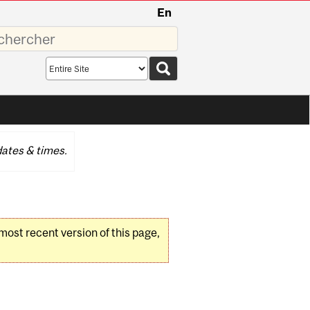
En
sez
Search
scope
ates & times.
 most recent version of this page,