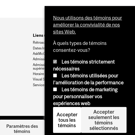
Nous utilisons des témoins pour
améliorer la convivialité de nos
sites Web.
Liens utiles
Rétroaction
À quels types de témoins
Dates Importantes
consentez-vous?
AskMcGill
Admission au premier cycle
Les témoins strictement
Admissions aux cycles
nécessaires
supérieurs et postdoctoraux
Horaire des cours
Les témoins utilisées pour
Visual Schedule Builder
l'amélioration de la performance
Services aux étudiants
Les témoins de marketing
pour personnaliser vos
expériences web
Accepter
Accepter
seulement les
tous les
témoins
témoins
Se
Paramètres des
sélectionnés
témoins
connecter