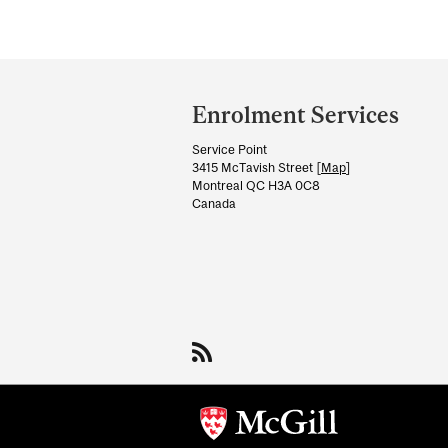
Department
and
Enrolment Services
University
Service Point
Information
3415 McTavish Street [
Map
]
Montreal QC H3A 0C8
Canada