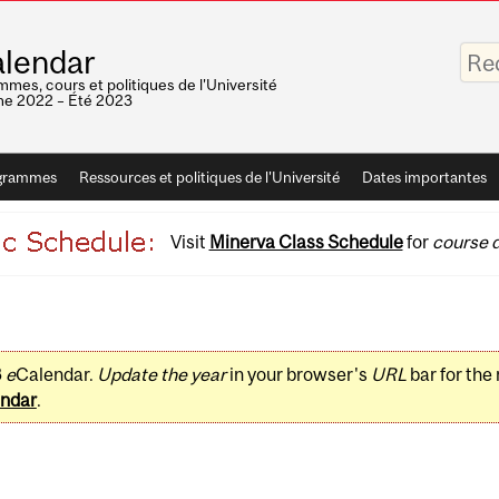
Saisis
lendar
vos
mots-
mes, cours et politiques de l'Université
clés
e 2022 – Été 2023
grammes
Ressources et politiques de l'Université
Dates importantes
Visit
Minerva Class Schedule
for
course d
3
e
Calendar.
Update the year
in your browser's
URL
bar for the
ndar
.