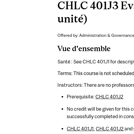
CHLC 401J3 Eval
unité)
Offered by: Administration & Governance
Vue d'ensemble
Santé : See CHLC 401J1 for descrip
Terms: This course is not schedule
Instructors: There are no professor
Prerequisite:
CHLC 401J2
No credit will be given for this
successfully completed in con
CHLC 401J1
,
CHLC 401J2
and