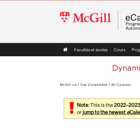
McGill
eCa
University
Program
Automn
Main
Facultés et écoles
Cours
Pro
navigation
McGill.ca
/
Vue d'ensemble
/
All Courses
Note:
This is the
2022–202
or
jump to the newest
e
Cale