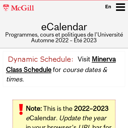
McGill
En
University
eCalendar
i
Programmes, cours et politiques de l'Université
Automne 2022 – Été 2023
Main
Visit
Minerva
navigation
Class Schedule
for
course dates &
times.
Note:
This is the
2022–2023
e
Calendar.
Update the year
in your browser's
URL
bar for