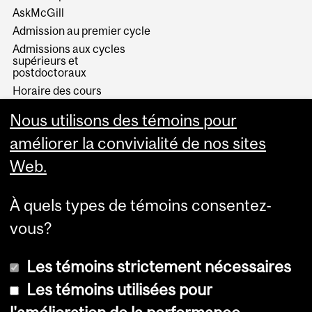
AskMcGill
Admission au premier cycle
Admissions aux cycles
supérieurs et
postdoctoraux
Horaire des cours
Visual Schedule Builder
Nous utilisons des témoins pour
Services aux étudiants
améliorer la convivialité de nos sites
Web.
À quels types de témoins consentez-
vous?
Les témoins strictement nécessaires
Les témoins utilisées pour