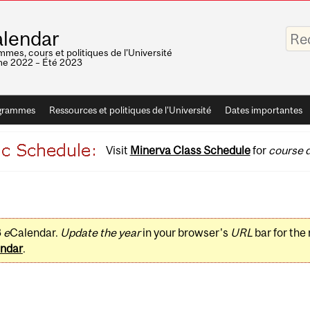
Saisis
lendar
vos
mots-
mes, cours et politiques de l'Université
clés
e 2022 – Été 2023
grammes
Ressources et politiques de l'Université
Dates importantes
Visit
Minerva Class Schedule
for
course d
3
e
Calendar.
Update the year
in your browser's
URL
bar for the
ndar
.