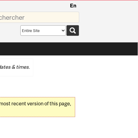
En
sez
Search
scope
ates & times.
 most recent version of this page,