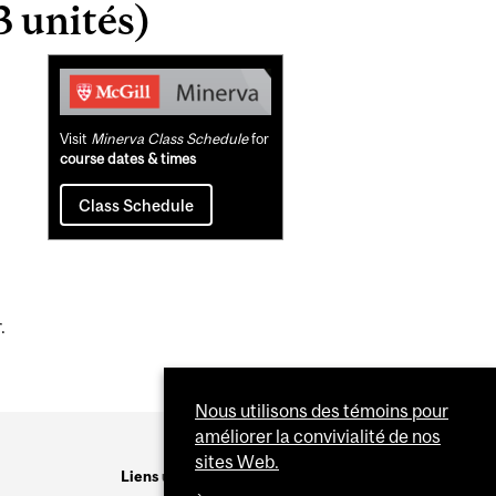
3 unités)
Related
Content
Visit
Minerva Class Schedule
for
course dates & times
Class Schedule
.
Nous utilisons des témoins pour
améliorer la convivialité de nos
sites Web.
Liens utiles