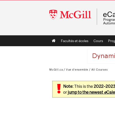
McGill
eCa
University
Program
Automn
Main
Facultés et écoles
Cours
Pro
navigation
McGill.ca
/
Vue d'ensemble
/
All Courses
Note:
This is the
2022–202
or
jump to the newest
e
Cale