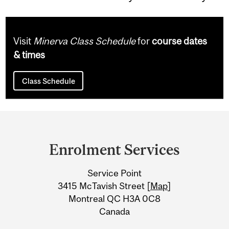
Visit
Minerva Class Schedule
for
course dates
& times
Class Schedule
Department
and
Enrolment Services
University
Service Point
Information
3415 McTavish Street [
Map
]
Montreal QC H3A 0C8
Canada