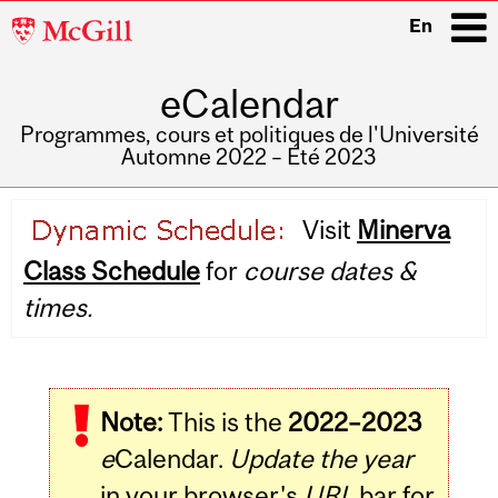
McGill
En
University
eCalendar
i
Programmes, cours et politiques de l'Université
Automne 2022 – Été 2023
Main
Visit
Minerva
navigation
Class Schedule
for
course dates &
times.
Note:
This is the
2022–2023
e
Calendar.
Update the year
in your browser's
URL
bar for