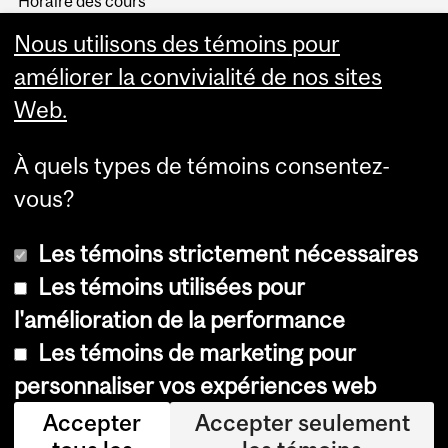
Horaire des cours
Visual Schedule Builder
Nous utilisons des témoins pour
Services aux étudiants
améliorer la convivialité de nos sites
Web.
À quels types de témoins consentez-
vous?
Les témoins strictement nécessaires
Les témoins utilisées pour
l'amélioration de la performance
© Université McGill, 2026
Les témoins de marketing pour
Accessibilité
personnaliser vos expériences web
Avis sur les témoins
Accepter
Accepter seulement
Paramètres des témoins