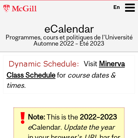
McGill
En
University
eCalendar
i
Programmes, cours et politiques de l'Université
Automne 2022 – Été 2023
Main
Visit
Minerva
navigation
Class Schedule
for
course dates &
times.
Note:
This is the
2022–2023
e
Calendar.
Update the year
in your browser's
URL
bar for