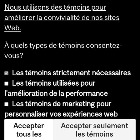
Visual Schedule Builder
Nous utilisons des témoins pour
Services aux étudiants
améliorer la convivialité de nos sites
Web.
À quels types de témoins consentez-
vous?
Les témoins strictement nécessaires
Les témoins utilisées pour
l'amélioration de la performance
© Université McGill, 2026
Les témoins de marketing pour
Accessibilité
personnaliser vos expériences web
Avis sur les témoins
Accepter
Accepter seulement
tous les
les témoins
Paramètres des témoins