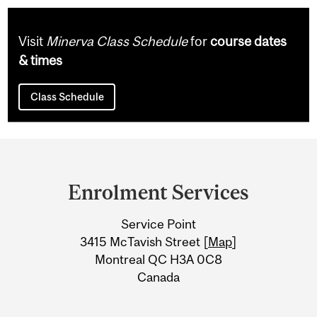
Visit
Minerva Class Schedule
for
course dates
& times
Class Schedule
Department
and
Enrolment Services
University
Service Point
Information
3415 McTavish Street [
Map
]
Montreal QC H3A 0C8
Canada