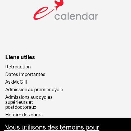
Liens utiles
Rétroaction
Dates Importantes
AskMcGill
Admission au premier cycle
Admissions aux cycles
supérieurs et
postdoctoraux
Horaire des cours
Visual Schedule Builder
Nous utilisons des témoins pour
Services aux étudiants