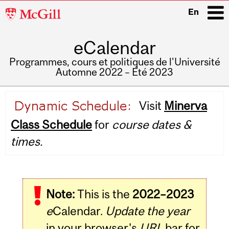
McGill
En
University
eCalendar
i
Programmes, cours et politiques de l'Université
Automne 2022 – Été 2023
Main
Visit
Minerva
navigation
Class Schedule
for
course dates &
times.
Note:
This is the
2022–2023
e
Calendar.
Update the year
in your browser's
URL
bar for