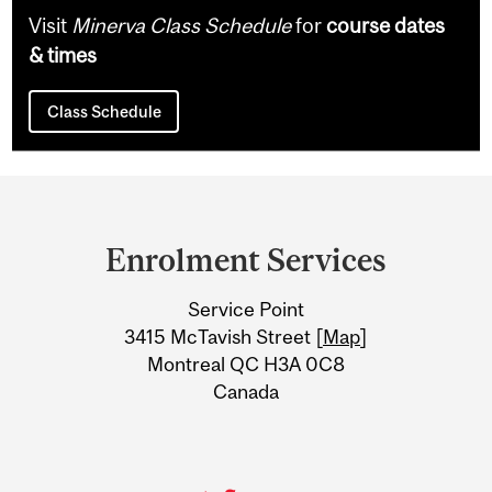
Visit
Minerva Class Schedule
for
course dates
& times
Class Schedule
Department
and
Enrolment Services
University
Service Point
Information
3415 McTavish Street [
Map
]
Montreal QC H3A 0C8
Canada