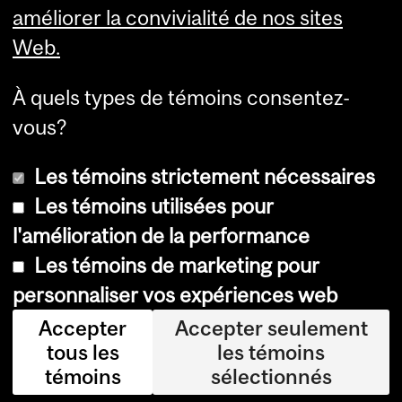
améliorer la convivialité de nos sites
Web.
À quels types de témoins consentez-
vous?
Les témoins strictement nécessaires
Les témoins utilisées pour
l'amélioration de la performance
© Université McGill, 2026
Les témoins de marketing pour
Accessibilité
personnaliser vos expériences web
Avis sur les témoins
Accepter
Accepter seulement
tous les
les témoins
Paramètres des témoins
témoins
sélectionnés
Se connecter