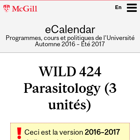
McGill
En
University
eCalendar
i
Programmes, cours et politiques de l'Université
Automne 2016 – Été 2017
Main
navigation
WILD 424
Parasitology (3
unités)
Ceci est la version
2016–2017