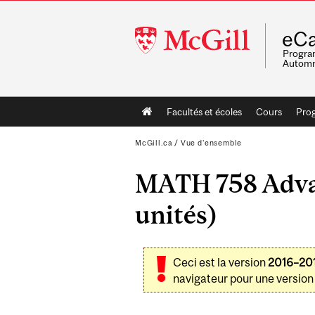
McGill
eCa
University
Program
Automn
Main
Facultés et écoles
Cours
Pro
navigation
McGill.ca
/
Vue d'ensemble
MATH 758 Advan
unités)
Ceci est la version
2016–20
navigateur pour une version 