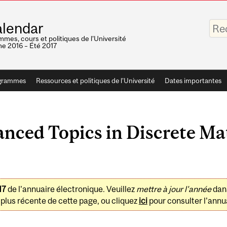
Saisis
lendar
vos
mots-
mes, cours et politiques de l'Université
clés
e 2016 – Été 2017
grammes
Ressources et politiques de l'Université
Dates importantes
ced Topics in Discrete Ma
17
de l'annuaire électronique. Veuillez
mettre à jour l'année
dan
plus récente de cette page, ou cliquez
ici
pour consulter l'annua