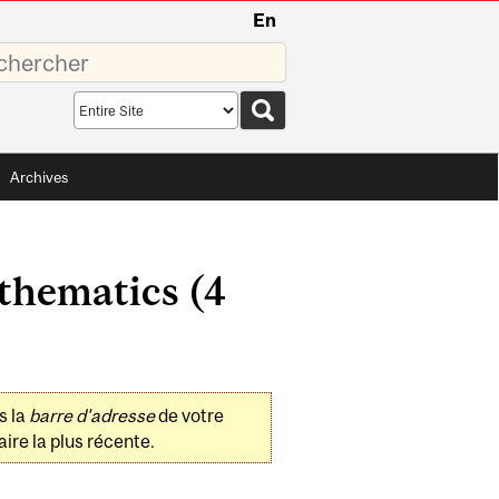
En
sez
Search
scope
Archives
thematics (4
s la
barre d'adresse
de votre
ire la plus récente.