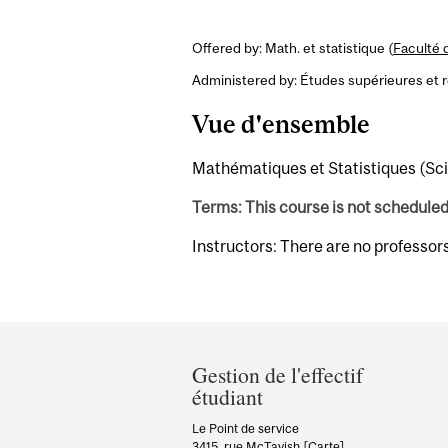
Offered by: Math. et statistique (
Faculté 
Administered by: Études supérieures et 
Vue d'ensemble
Mathématiques et Statistiques (Sci)
Terms: This course is not schedule
Instructors: There are no professor
Department
and
Gestion de l'effectif
étudiant
University
Information
Le Point de service
3415, rue McTavish
[Carte]