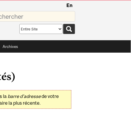
En
sez
Search
scope
Archives
tés)
s la
barre d'adresse
de votre
ire la plus récente.