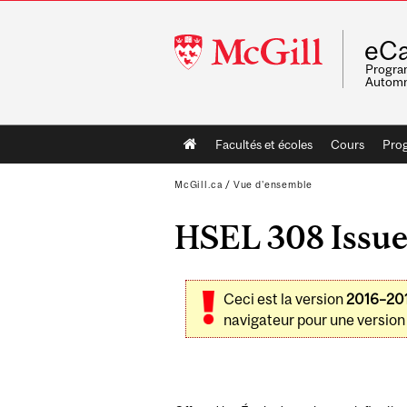
McGill
eCa
University
Program
Automn
Main
Facultés et écoles
Cours
Pro
navigation
McGill.ca
/
Vue d'ensemble
HSEL 308 Issue
Ceci est la version
2016–20
navigateur pour une version 