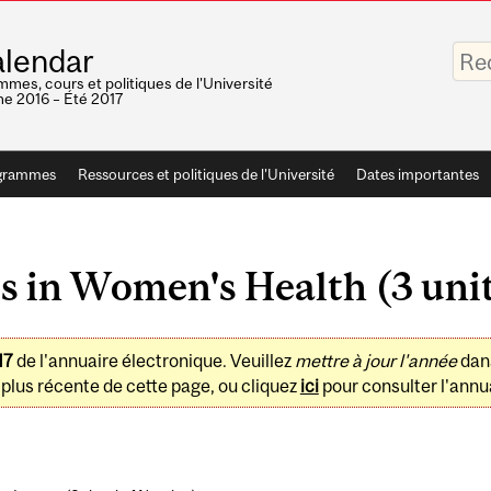
Saisis
lendar
vos
mots-
mes, cours et politiques de l'Université
clés
e 2016 – Été 2017
grammes
Ressources et politiques de l'Université
Dates importantes
s in Women's Health (3 uni
17
de l'annuaire électronique. Veuillez
mettre à jour l'année
dan
plus récente de cette page, ou cliquez
ici
pour consulter l'annua