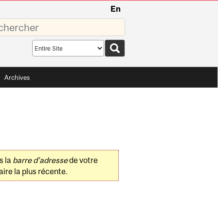
En
sez
Search
scope
Archives
s la
barre d'adresse
de votre
ire la plus récente.