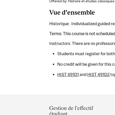
Offered by: Histoire et études classiques 
Vue d'ensemble
Historique : Individualized guided r
Terms: This course is not schedule
Instructors: There are no professor
Students must register for bot
No credit will be given for this
HIST 491D1
and
HIST 491D2
to
Department
and
Gestion de l'effectif
étudiant
University