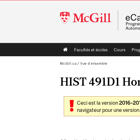
McGill
eCa
University
Program
Automn
Main
Facultés et écoles
Cours
Pro
navigation
McGill.ca
/
Vue d'ensemble
HIST 491D1 Hono
Ceci est la version
2016–20
navigateur pour une version 