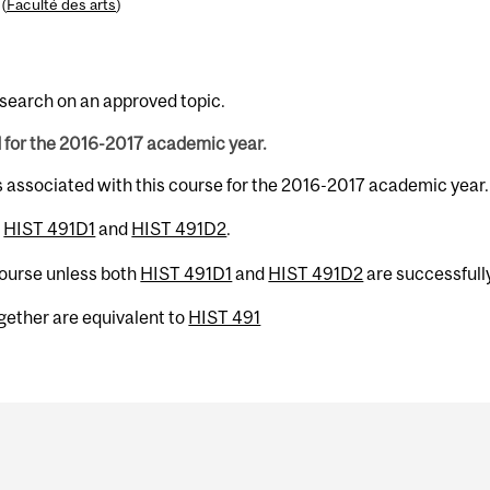
(
Faculté des arts
)
esearch on an approved topic.
d for the 2016-2017 academic year.
s associated with this course for the 2016-2017 academic year.
h
HIST 491D1
and
HIST 491D2
.
 course unless both
HIST 491D1
and
HIST 491D2
are successfull
gether are equivalent to
HIST 491