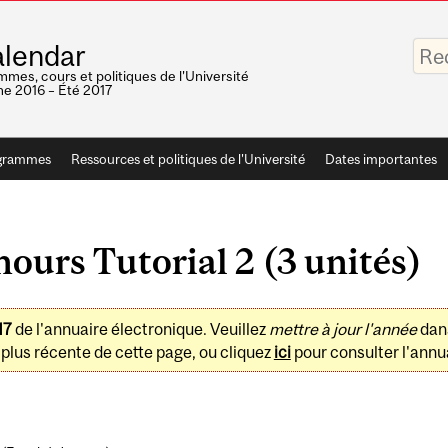
Saisis
lendar
vos
mots-
mes, cours et politiques de l'Université
clés
e 2016 – Été 2017
grammes
Ressources et politiques de l'Université
Dates importantes
urs Tutorial 2 (3 unités)
17
de l'annuaire électronique. Veuillez
mettre à jour l'année
dan
plus récente de cette page, ou cliquez
ici
pour consulter l'annua