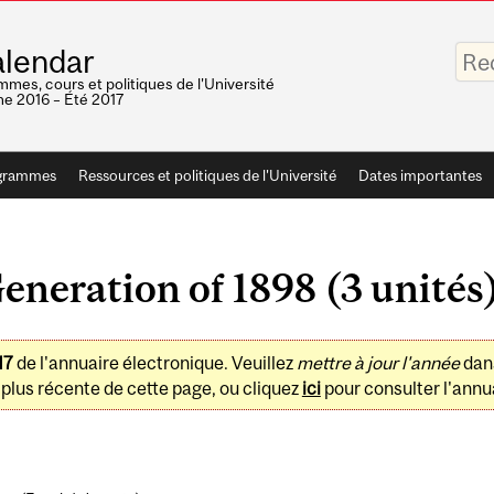
Saisis
lendar
vos
mots-
mes, cours et politiques de l'Université
clés
e 2016 – Été 2017
grammes
Ressources et politiques de l'Université
Dates importantes
neration of 1898 (3 unités
17
de l'annuaire électronique. Veuillez
mettre à jour l'année
dan
plus récente de cette page, ou cliquez
ici
pour consulter l'annua