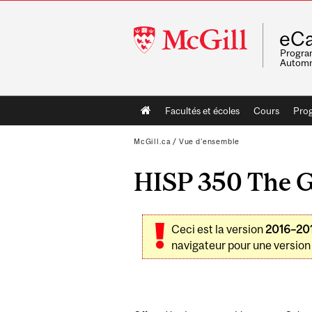
McGill
eCa
University
Program
Automn
Main
Facultés et écoles
Cours
Pro
navigation
McGill.ca
/
Vue d'ensemble
HISP 350 The Ge
Ceci est la version
2016–20
navigateur pour une version 