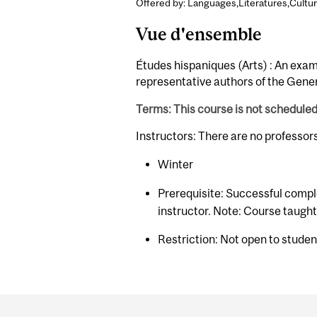
Offered by: Languages,Literatures,Cultur
Vue d'ensemble
Études hispaniques (Arts) : An exam
representative authors of the Gener
Terms: This course is not schedule
Instructors: There are no professor
Winter
Prerequisite: Successful comple
instructor. Note: Course taught
Restriction: Not open to stude
Department