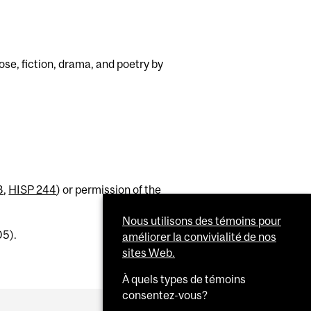
se, fiction, drama, and poetry by
3
,
HISP 244
) or permission of the
Nous utilisons des témoins pour
05).
améliorer la convivialité de nos
sites Web.
À quels types de témoins
consentez-vous?