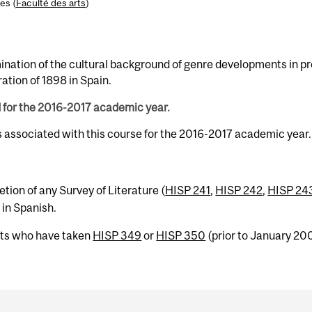
es (
Faculté des arts
)
ination of the cultural background of genre developments in pro
ation of 1898 in Spain.
d for the 2016-2017 academic year.
s associated with this course for the 2016-2017 academic year.
tion of any Survey of Literature (
HISP 241
,
HISP 242
,
HISP 24
 in Spanish.
nts who have taken
HISP 349
or
HISP 350
(prior to January 20