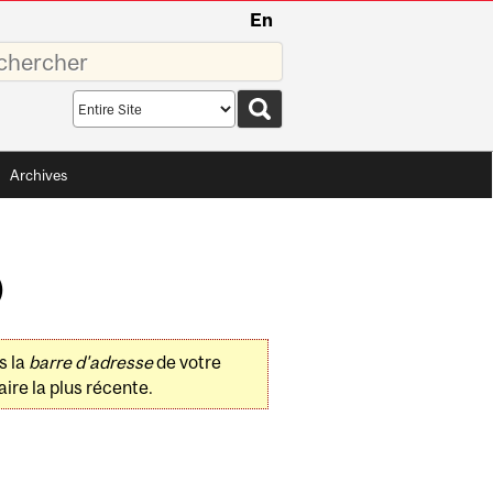
En
sez
Search
scope
Archives
)
s la
barre d'adresse
de votre
ire la plus récente.