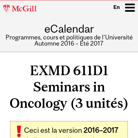
McGill
En
University
eCalendar
i
Programmes, cours et politiques de l'Université
Automne 2016 – Été 2017
Main
navigation
EXMD 611D1
Seminars in
Oncology (3 unités)
Ceci est la version
2016–2017