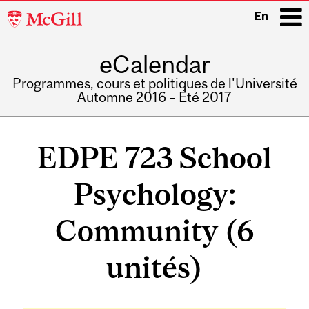
McGill
En
University
eCalendar
i
Programmes, cours et politiques de l'Université
Automne 2016 – Été 2017
Main
navigation
EDPE 723 School
Psychology:
Community (6
unités)