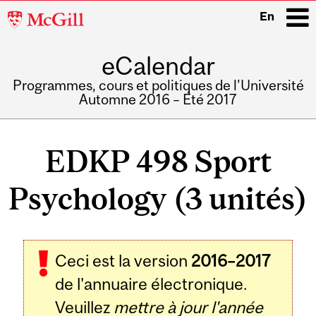
McGill
En
University
eCalendar
i
Programmes, cours et politiques de l'Université
Automne 2016 – Été 2017
Main
navigation
EDKP 498 Sport
Psychology (3 unités)
Ceci est la version
2016–2017
de l'annuaire électronique.
Veuillez
mettre à jour l'année