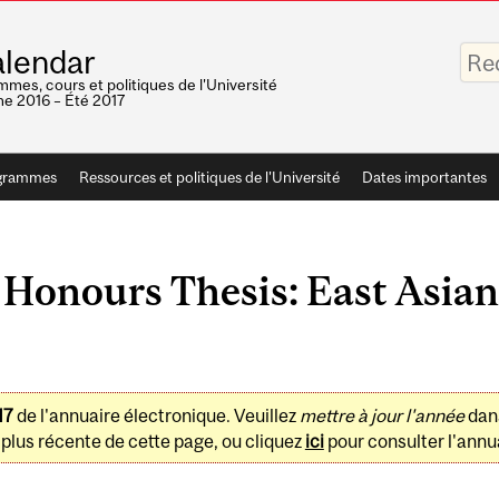
Saisis
lendar
vos
mots-
mes, cours et politiques de l'Université
clés
e 2016 – Été 2017
grammes
Ressources et politiques de l'Université
Dates importantes
Honours Thesis: East Asian
17
de l'annuaire électronique. Veuillez
mettre à jour l'année
dan
plus récente de cette page, ou cliquez
ici
pour consulter l'annua