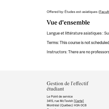
Offered by: Études est-asiatiques (
Facult
Vue d'ensemble
Langue et littérature asiatiques : S
Terms: This course is not schedule
Instructors: There are no professor
Department
and
Gestion de l'effectif
étudiant
University
Information
Le Point de service
3415, rue McTavish
[Carte]
Montréal (Québec) H3A 0C8