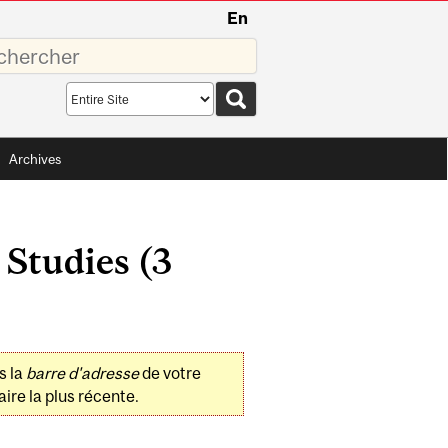
En
sez
Search
scope
Archives
 Studies (3
s la
barre d'adresse
de votre
ire la plus récente.