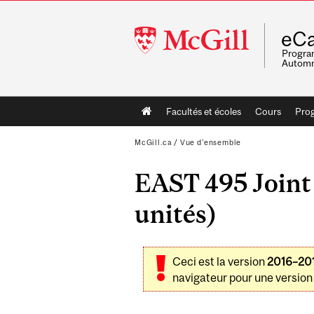
McGill
eCa
University
Program
Automn
Main
Facultés et écoles
Cours
Pro
navigation
McGill.ca
/
Vue d'ensemble
EAST 495 Joint 
unités)
Ceci est la version
2016–20
navigateur pour une version 