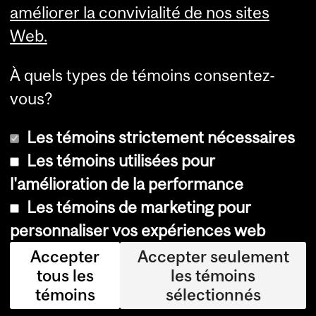
améliorer la convivialité de nos sites
Web.
À quels types de témoins consentez-
vous?
Les témoins strictement nécessaires
Les témoins utilisées pour
l'amélioration de la performance
© Université McGill, 2026
Les témoins de marketing pour
Accessibilité
personnaliser vos expériences web
Avis sur les témoins
Accepter
Accepter seulement
tous les
les témoins
Paramètres des témoins
témoins
sélectionnés
Se connecter