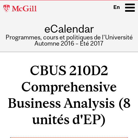
McGill
En
University
eCalendar
i
Programmes, cours et politiques de l'Université
Automne 2016 – Été 2017
Main
navigation
CBUS 210D2
Comprehensive
Business Analysis (8
unités d'EP)
Related