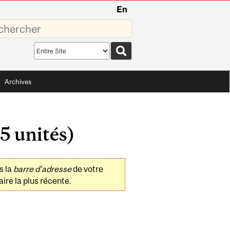
En
sez
Search
scope
Archives
5 unités)
s la
barre d'adresse
de votre
ire la plus récente.