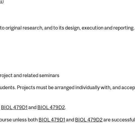
es
)
to original research, and to its design, execution and reporting.
roject and related seminars
udents. Projects must be arranged individually with, and accep
h
BIOL 479D1
and
BIOL 479D2
.
 course unless both
BIOL 479D1
and
BIOL 479D2
are successful