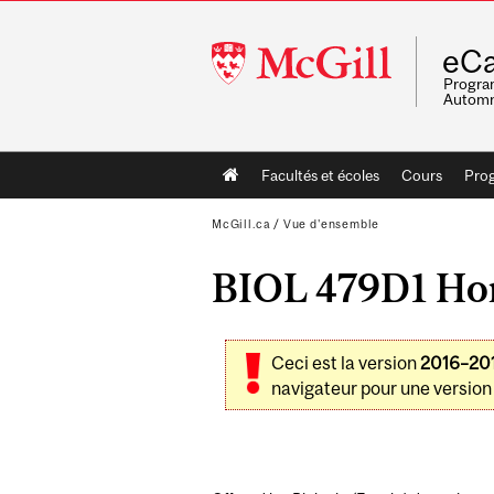
McGill
eCa
University
Program
Automn
Main
Facultés et écoles
Cours
Pro
navigation
McGill.ca
/
Vue d'ensemble
BIOL 479D1 Hono
Ceci est la version
2016–20
navigateur pour une version 