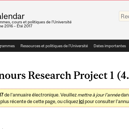
Saisis
lendar
vos
mots-
mes, cours et politiques de l'Université
clés
e 2016 – Été 2017
grammes
Ressources et politiques de l'Université
Dates importantes
urs Research Project 1 (4.
17
de l'annuaire électronique. Veuillez
mettre à jour l'année
dan
plus récente de cette page, ou cliquez
ici
pour consulter l'annua