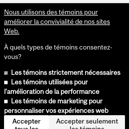
Nous utilisons des témoins pour
améliorer la convivialité de nos sites
Web.
À quels types de témoins consentez-
vous?
Les témoins strictement nécessaires
Les témoins utilisées pour
l'amélioration de la performance
© Université McGill, 2026
Les témoins de marketing pour
Accessibilité
personnaliser vos expériences web
Avis sur les témoins
Accepter
Accepter seulement
tous les
les témoins
Paramètres des témoins