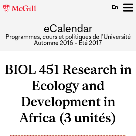
McGill
En
University
eCalendar
i
Programmes, cours et politiques de l'Université
Automne 2016 – Été 2017
Main
navigation
BIOL 451 Research in
Ecology and
Development in
Africa (3 unités)