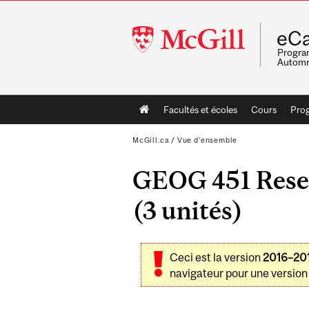
McGill
eCa
University
Program
Automn
Main
Facultés et écoles
Cours
Pro
navigation
McGill.ca
/
Vue d'ensemble
GEOG 451 Resea
(3 unités)
Ceci est la version
2016–20
navigateur pour une version 