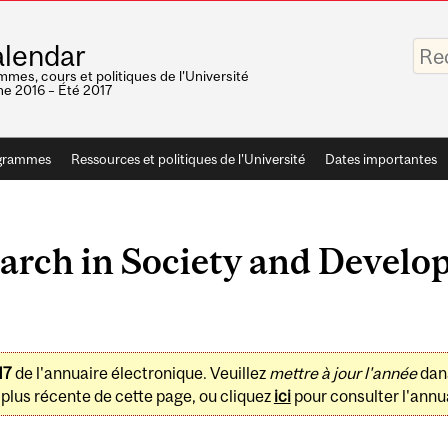
Saisis
lendar
vos
mots-
mes, cours et politiques de l'Université
clés
e 2016 – Été 2017
grammes
Ressources et politiques de l'Université
Dates importantes
rch in Society and Develop
17
de l'annuaire électronique. Veuillez
mettre à jour l'année
dan
plus récente de cette page, ou cliquez
ici
pour consulter l'annua