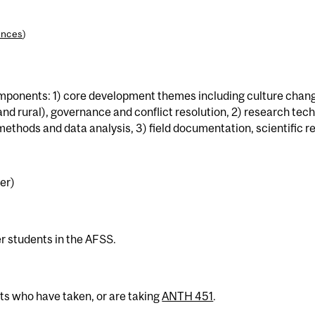
ences
)
mponents: 1) core development themes including culture chan
nd rural), governance and conflict resolution, 2) research tech
ld methods and data analysis, 3) field documentation, scientifi
er)
er students in the AFSS.
ts who have taken, or are taking
ANTH 451
.