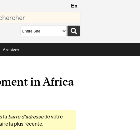
En
sez
Search
scope
Archives
ment in Africa
s la
barre d'adresse
de votre
ire la plus récente.