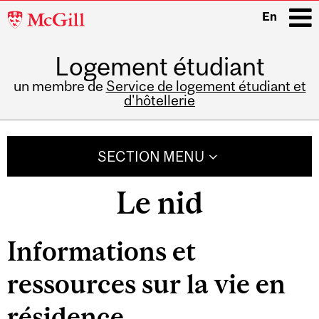
McGill
En
University
Logement étudiant
i
un membre de
Service de logement étudiant et
d'hôtellerie
Main
navigation
SECTION MENU
Le nid
Informations et
ressources sur la vie en
résidence