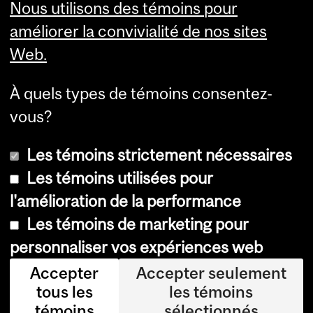
Nous utilisons des témoins pour
améliorer la convivialité de nos sites
Web.
À quels types de témoins consentez-
vous?
Les témoins strictement nécessaires
Les témoins utilisées pour
l'amélioration de la performance
© Université McGill, 2026
Les témoins de marketing pour
Accessibilité
personnaliser vos expériences web
Avis sur les témoins
Accepter
Accepter seulement
tous les
les témoins
Paramètres des témoins
témoins
sélectionnés