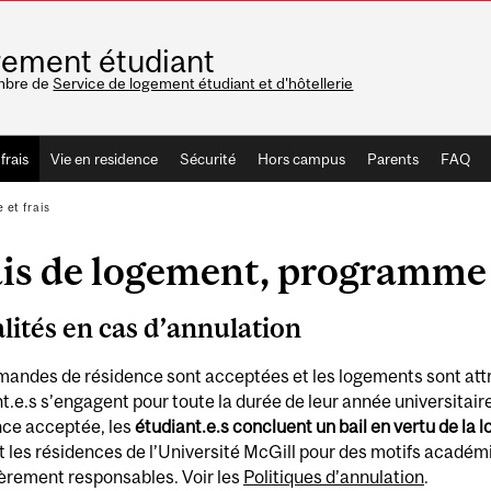
ement étudiant
mbre de
Service de logement étudiant et d'hôtellerie
rais
Vie en residence
Sécurité
Hors campus
Parents
FAQ
et frais
ais de logement, programme
lités en cas d’annulation
andes de résidence sont acceptées et les logements sont attr
t.e.s s’engagent pour toute la durée de leur année universitair
nce acceptée, les
étudiant.e.s concluent un bail en vertu de la 
t les résidences de l’Université McGill pour des motifs acadé
èrement responsables. Voir les
Politiques d’annulation
.