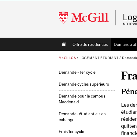
McGill
Log
University
un me
Main
Offre de résidences
Demande et f
navigation
McGill.CA
/
LOGEMENT ÉTUDIANT
/
Demande 
Fr
Demande - 1er cycle
Demande cycles supérieurs
Péna
Demande pour le campus
Macdonald
Les dem
étudian
Demande- étudiant.e.s en
réside
échange
quitten
Frais 1er cycle
financi