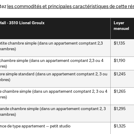
tez
les commodités et principales caractéristiques de cette r
Hall - 3510 Lionel Groulx
Loyer
mensuel
etite chambre simple (dans un appartement comptant 2,3
$1,135
hambres)
 chambre simple (dans un appartement comptant 2,3 ou 4
$1,190
res)
e simple standard (dans un appartement comptant 2, 3 ou
$1,245
mbres)
 chambre simple (dans un appartement comptant 2, 3 ou 4
$1,265
res)
rande chambre simple (dans un appartement comptant 2, 3
$1,295
hambres)
nce de type appartement — petit studio
$1,325