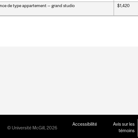
nce de type appartement — grand studio
$1,420
Accessibilité
Avis sur les
© Université McGill, 2026
témoins