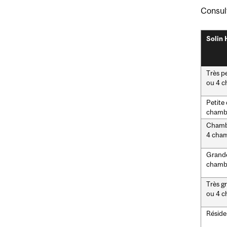
Consul
Solin 
Très p
ou 4 c
Petite
chamb
Chambr
4 cha
Grande
chamb
Très g
ou 4 c
Réside