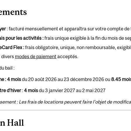
ements
yer
: facturé mensuellement et apparaîtra sur votre compte de f
is pour les activités
:
frais unique exigible à la fin du mois de 
eCard Flex :
frais obligatoire, unique, non remboursable, exigibl
s divers
modes de paiement
acceptés.
u bail :
e : 4
mois
du 20 août 2026 au 23 décembre 2026 ou
8.45 moi
re d’hiver
:
4 mois
du 3 janvier 2027 au 2 mai 2027
sement : Les frais de locations peuvent faire l’objet de modifi
in Hall