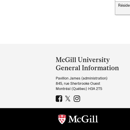
Réside
Department
and
McGill University
University
General Information
Information
Pavillon James (administration)
845, rue Sherbrooke Ouest
Montréal (Québec) H3A 2T5