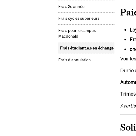
Frais 2e année
Pai
Frais cycles supérieurs
Lo
Frais pour le campus
Macdonald
Fra
Frais étudiant.e.s en échange
on
Voir le
Frais d’annulation
Durée d
Automn
Trimest
Avertis
Sol