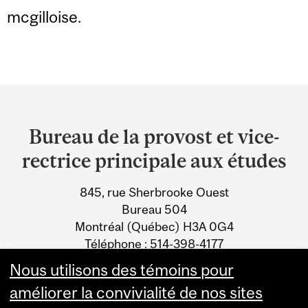
mcgilloise.
Department
and
Bureau de la provost et vice-
University
rectrice principale aux études
Information
845, rue Sherbrooke Ouest
Bureau 504
Montréal (Québec) H3A 0G4
Téléphone : 514-398-4177
Télécopieur : 514-398-4768
Nous utilisons des témoins pour
améliorer la convivialité de nos sites