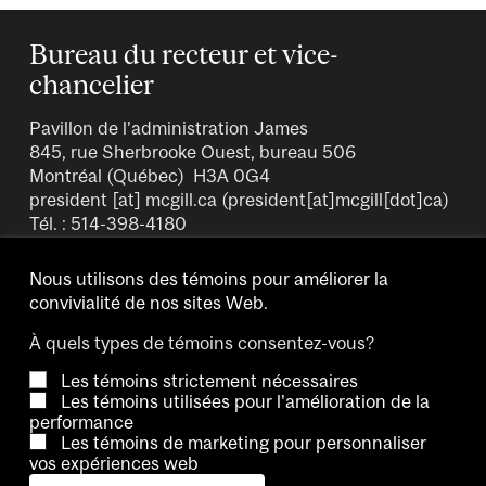
Bureau du recteur et vice-
chancelier
Pavillon de l’administration James
845, rue Sherbrooke Ouest, bureau 506
Montréal (Québec) H3A 0G4
president
[at]
mcgill.ca
(president[at]mcgill[dot]ca)
Tél. : 514-398-4180
Fax : 514-398-4768
Nous utilisons des témoins pour améliorer la
convivialité de nos sites Web.
À quels types de témoins consentez-vous?
Les témoins strictement nécessaires
Les témoins utilisées pour l'amélioration de la
performance
Les témoins de marketing pour personnaliser
Copyright © 2026 McGill University.
vos expériences web
Accessibilité
Avis sur les témoins
Nous joindre