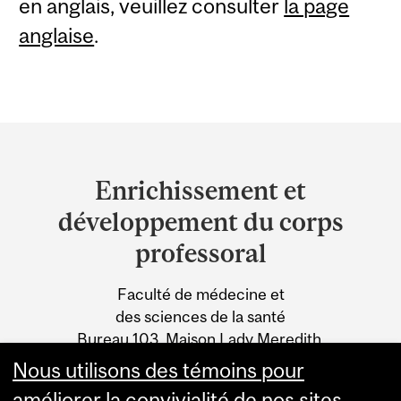
en anglais, veuillez consulter
la page
anglaise
.
Department
and
Enrichissement et
University
développement du corps
Information
professoral
Faculté de médecine et
des sciences de la santé
Bureau 103, Maison Lady Meredith,
1110, avenue des Pins Ouest
Nous utilisons des témoins pour
Montréal (Québec) H3A 1A3
améliorer la convivialité de nos sites