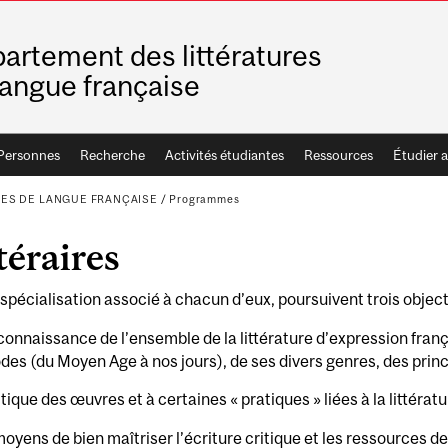
artement des littératures
langue française
Personnes
Recherche
Activités étudiantes
Ressources
Étudier 
ES DE LANGUE FRANÇAISE
/
Programmes
téraires
pécialisation associé à chacun d’eux, poursuivent trois objecti
 connaissance de l’ensemble de la littérature d’expression fran
des (du Moyen Age à nos jours), de ses divers genres, des prin
ritique des œuvres et à certaines « pratiques » liées à la littérat
moyens de bien maîtriser l’écriture critique et les ressources 