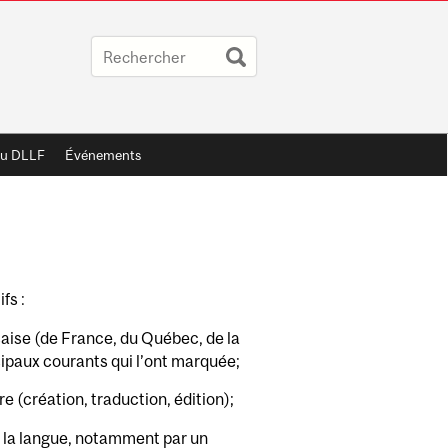
au DLLF
Événements
fs :
çaise (de France, du Québec, de la
cipaux courants qui l’ont marquée;
ure (création, traduction, édition);
de la langue, notamment par un