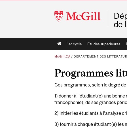
McGill
Dép
University
de 
Main
1er cycle
Études supérieures
navigation
McGill.CA
/
DÉPARTEMENT DES LITTÉRATUR
Programmes lit
Ces programmes, selon le degré de s
1) donner à l’étudiant(e) une bonne
francophonie), de ses grandes pério
2) initier les étudiants à l’analyse c
3) fournir à chaque étudiant(e) les 