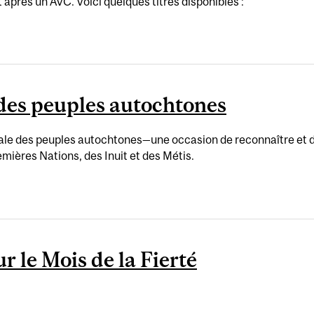
après un AVC. Voici quelques titres disponibles :
des peuples autochtones
nale des peuples autochtones—une occasion de reconnaître et de 
emières Nations, des Inuit et des Métis.
r le Mois de la Fierté