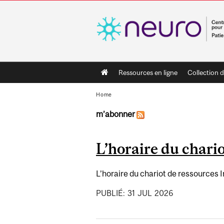
Main
Ressources en ligne
Collection d
navigation
Home
m’abonner
Pages
L’horaire du chari
L’horaire du chariot de ressources I
PUBLIÉ:
31
JUL
2026