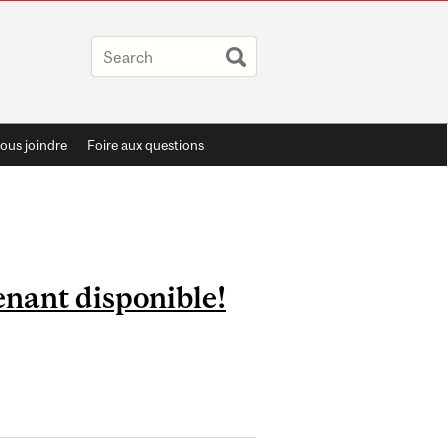
ous joindre
Foire aux questions
enant disponible!