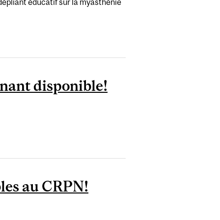
dépliant éducatif sur la myasthénie
enant disponible!
ibles au CRPN!