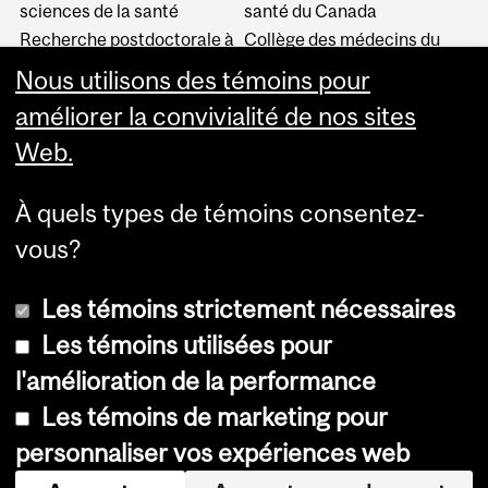
sciences de la santé
santé du Canada
Recherche postdoctorale à
Collège des médecins du
McGill
Québec
Nous utilisons des témoins pour
Fonds de recherche Santé
Association médicale
Québec (FRQS)
canadienne
améliorer la convivialité de nos sites
Chaires de recherche du
Association canadienne
Web.
Canada
pour l'éducation médicale
Collège royal des médecins
Service canadien de
et chirurgiens du Canada
jumelage des résidents
À quels types de témoins consentez-
(CARMS)
vous?
Les témoins strictement nécessaires
Les témoins utilisées pour
l'amélioration de la performance
© Université McGill, 2026
Les témoins de marketing pour
Accessibilité
personnaliser vos expériences web
Avis sur les témoins