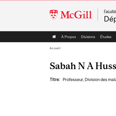
Faculté
McGill
Dép
University
Main
À Propos
Divisions
Études
navigation
Accueil
Sabah N A Huss
Titre:
Professeur, Division des mal