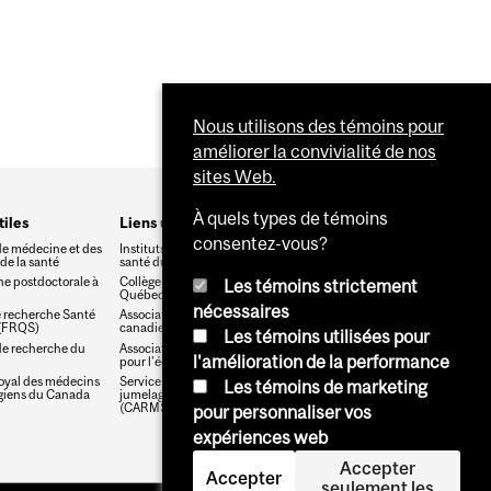
Nous utilisons des témoins pour
améliorer la convivialité de nos
sites Web.
À quels types de témoins
tiles
Liens utiles (suite)
consentez-vous?
de médecine et des
Instituts de recherche en
de la santé
santé du Canada
e postdoctorale à
Collège des médecins du
Les témoins strictement
Québec
nécessaires
 recherche Santé
Association médicale
(FRQS)
canadienne
Les témoins utilisées pour
de recherche du
Association canadienne
l'amélioration de la performance
pour l'éducation médicale
royal des médecins
Service canadien de
Les témoins de marketing
rgiens du Canada
jumelage des résidents
(CARMS)
pour personnaliser vos
expériences web
Accepter
Accepter
seulement les