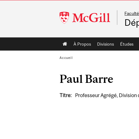
Faculté
McGill
Dép
University
Main
À Propos
Divisions
Études
navigation
Accueil
Paul Barre
Titre:
Professeur Agrégé, Division