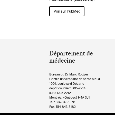
Voir sur PubMed
Department
and
Département de
University
médecine
Information
Bureau du Dr Marc Rodger
Centre universitaire de santé McGill
1001, boulevard Décarie
dépôt courrier: D05-2214
suite D05-2212
Montréal (Québec) H4A 3J1
Tél.: 514-843-1578
Fax: 514-843-8182