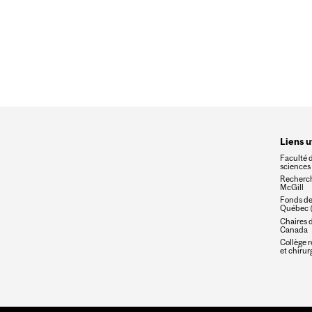
Liens u
Faculté 
sciences 
Recherch
McGill
Fonds de
Québec 
Chaires 
Canada
Collège 
et chiru