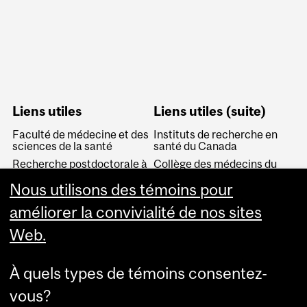
Liens utiles
Liens utiles (suite)
Faculté de médecine et des
Instituts de recherche en
sciences de la santé
santé du Canada
Recherche postdoctorale à
Collège des médecins du
McGill
Québec
Nous utilisons des témoins pour
Fonds de recherche Santé
Association médicale
Québec (FRQS)
canadienne
améliorer la convivialité de nos sites
Chaires de recherche du
Association canadienne
Web.
Canada
pour l'éducation médicale
Collège royal des médecins
Service canadien de
et chirurgiens du Canada
jumelage des résidents
À quels types de témoins consentez-
(CARMS)
vous?