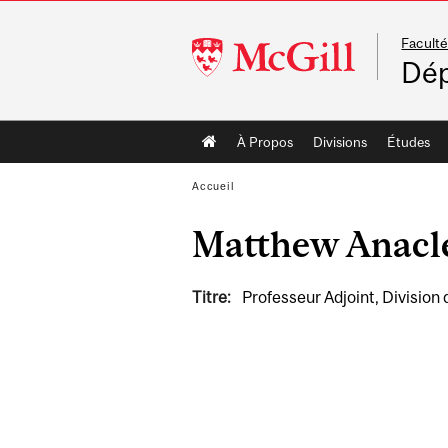
Faculté
McGill
Dép
University
Main
À Propos
Divisions
Études
navigation
Accueil
Matthew Anacl
Titre:
Professeur Adjoint, Division